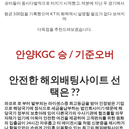
슛터들이 동시다발적으로 터지기 시작했고, 덕분에 지난 두 경기에서
평균 100점을 기록했으며 KT의 화력역시 설명할 필요가 없다 보여지
며
다득점을 추천드려보겠습니다.
안양KGC 승 / 기준오버
안전한 해외배팅사이트 선
택은 ??
파코르 로 부터 발부되는 라이센스중 최고등급을 받아 인정받은 기업
으로
해당국가에 정식으로 세금을납부하는 법인회사이기 때문에
해
당국가 정부의 보호아래 있어
다른국가의 수사기관에 협조를
할 의무
자체가 없기에 더욱더 안전한 여건을 제공하며
고객편의를 위한 원화
의 입출금이 24시간 자유롭고
타 에이전시들 처럼
신분증을 제시하거
나 할필요없이
손쉽게 가입후 이용할수 있는
최고의 해외배팅사이트