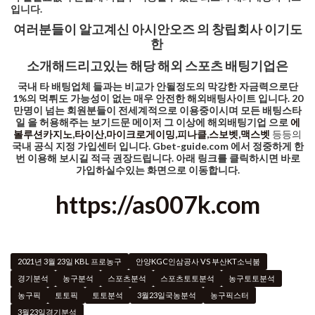
입니다.
여러분들이 알고계신 아시안오즈 의 창립회사 이기도
한
소개해드리고있는 해당 해외 스포츠 배팅기업은
국내 타 배팅업체 들과는 비교가 안될정도의 막강한 자금력으로
단
1%의 먹튀도 가능성이 없는 매우 안전한 해외배팅사이트 입니다.
20
만명이 넘는 회원분들이 전세계적으로 이용중이시며
모든 배팅스타
일 을 허용해주는 보기드문 메이저 그 이상에 해외배팅기업 으로
에
볼루션카지노,타이산,마이크로게이밍,피나클,스보벳,맥스벳
등등의
국내 공식 지정 가입센터 입니다.
Gbet-guide.com 에서
정중하게
한
번 이용해 보시길 적극 권장드립니다.
아래 링크를 클릭하시면 바로
가입하실수있는 화면으로 이동합니다.
https://as007k.com
2021년 3월 23일 KBL 프로농구
안양KGC인삼공사 VS 부산KT소닉붐
경기분석
농구분석
스포츠분석
스포츠토토분석
농구토토분석
농구픽
토토픽
토토분석
3월23일국농분석
농구픽스터
3월23일경기분석