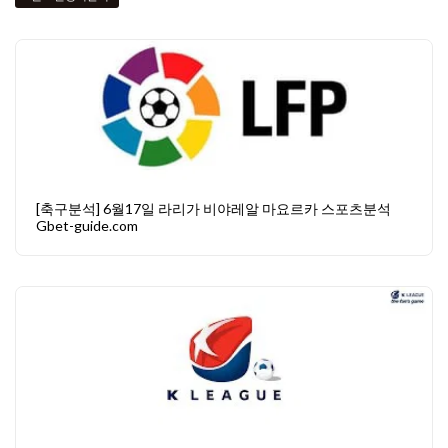
[축구분석] 6월17일 라리가 비야레알 마요르카 스포츠분석
Gbet-guide.com