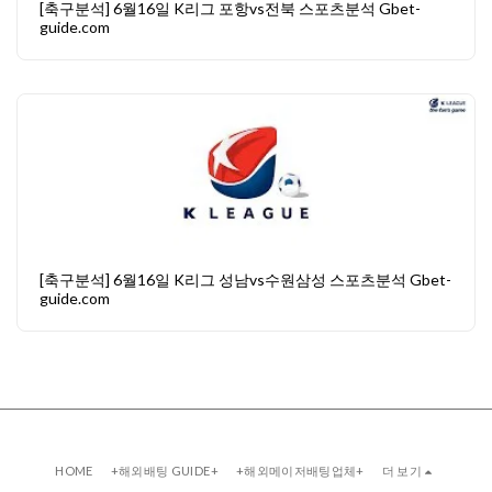
[축구분석] 6월16일 K리그 포항vs전북 스포츠분석 Gbet-
guide.com
[축구분석] 6월16일 K리그 성남vs수원삼성 스포츠분석 Gbet-
guide.com
HOME
+해외배팅 GUIDE+
+해외메이저배팅업체+
더 보기