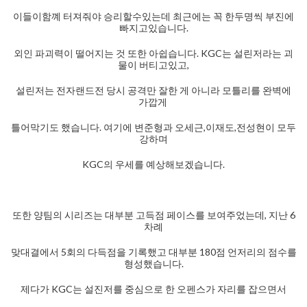
이들이함꼐 터져줘야 승리할수있는데 최근에는 꼭 한두명씩 부진에
빠지고있습니다.
외인 파괴력이 떨어지는 것 또한 아쉽습니다. KGC는 설린저라는 괴
물이 버티고있고,
설린저는 전자랜드전 당시 공격만 잘한 게 아니라 모틀리를 완벽에
가깝게
틀어막기도 했습니다. 여기에 변준형과 오세근,이재도,전성현이 모두
강하며
KGC의 우세를 예상해보겠습니다.
또한 양팀의 시리즈는 대부분 고득점 페이스를 보여주었는데, 지난 6
차례
맞대결에서 5회의 다득점을 기록했고 대부분 180점 언저리의 점수를
형성했습니다.
제다가 KGC는 설진저를 중심으로 한 오펜스가 자리를 잡으면서