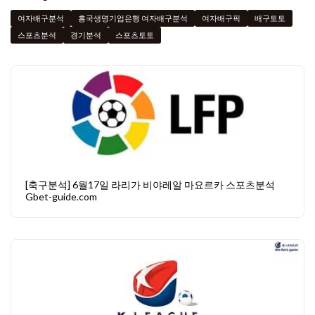
여자배구분석
흥국생명기업은행 여자배구분석
여자배구픽
배구토토
스포츠분석
경기분석
스포츠토토
[축구분석] 6월17일 라리가 비야레알 마요르카 스포츠분석
Gbet-guide.com