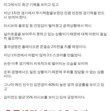
리그에서도 최근 기복을 보이고 있고
지난 1차전 경기에서 무기력함을보였던 만큼 반전된 경기력을 반드
시 보여야 한다.
리시브와 블로킹 등 안정감이 떨어졌고 공격상황에서 역시
날카로움을 보여주지 못하고 있는 상황이기 때문에 대책 마련이 절실
히 필요하다.
흥국생명은 플레이오픈 준결승 2차전을 치를 예정이다.
지난 1차전에서 어렵지 않게 3:1 스코어를 만들었다.
논란 이후 경기력이 지속적으로 떨어지는 모습을 보이며
순위 경쟁에서도 밀린 상황이기 때문에 우위를 장담할 수 없는 상황
이다.
그나마 메인 선수인 김연경이 60%의 높은 공격 성공률을 보이고 있
고
김미연도 평균 35% 리시브를 보이고 있어 긍정적이다.