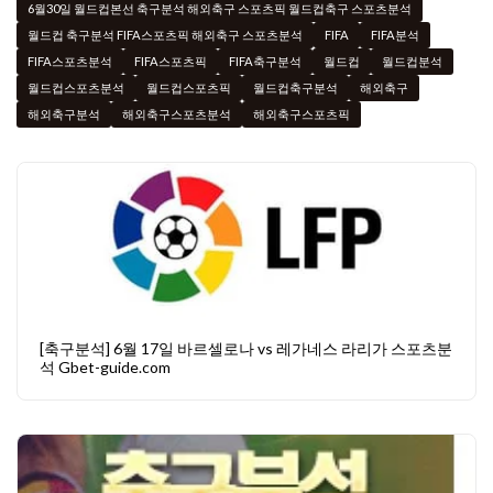
6월30일 월드컵본선 축구분석 해외축구 스포츠픽 월드컵축구 스포츠분석
월드컵 축구분석 FIFA스포츠픽 해외축구 스포츠분석
FIFA
FIFA분석
FIFA스포츠분석
FIFA스포츠픽
FIFA축구분석
월드컵
월드컵분석
월드컵스포츠분석
월드컵스포츠픽
월드컵축구분석
해외축구
해외축구분석
해외축구스포츠분석
해외축구스포츠픽
[축구분석] 6월 17일 바르셀로나 vs 레가네스 라리가 스포츠분
석 Gbet-guide.com