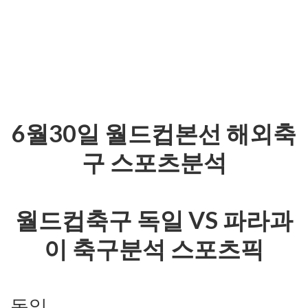
6월30일 월드컵본선 해외축
구 스포츠분석
월드컵축구 독일 VS 파라과
이 축구분석 스포츠픽
독일