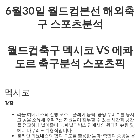
6월30일 월드컵본선 해외축
구 스포츠분석
월드컵축구 멕시코 VS 에콰
도르 축구분석 스포츠픽
멕시코
강점:
라울 히메네스의 전방 포스트플레이 능력: 중앙 수비수를 등지
고 공을 소유해 주며 2선 자원들이 침투할 수 있는 시간과 공간
을 정교하게 벌어줍니다. 페널티박스 안에서의 원터치 슈팅 및
헤더 마무리도 위협적입니다.
훌리안 퀴뇨네스의 힘과 속도를 활용한 돌파: 측면과 중앙을 유