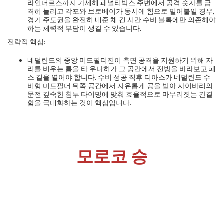
라인더르스까지 가세해 패널티박스 주변에서 공격 숫자를 급
격히 늘리고 각포와 브로베이가 동시에 힘으로 밀어붙일 경우,
경기 주도권을 완전히 내준 채 긴 시간 수비 블록에만 의존해야
하는 체력적 부담이 생길 수 있습니다.
전략적 핵심:
네덜란드의 중앙 미드필더진이 측면 공격을 지원하기 위해 자
리를 비우는 틈을 타 우나히가 그 공간에서 전방을 바라보고 패
스 길을 열어야 합니다. 수비 성공 직후 디아스가 네덜란드 수
비형 미드필더 뒤쪽 공간에서 자유롭게 공을 받아 사이바리의
문전 깊숙한 침투 타이밍에 맞춰 효율적으로 마무리짓는 간결
함을 극대화하는 것이 핵심입니다.
모로코 승