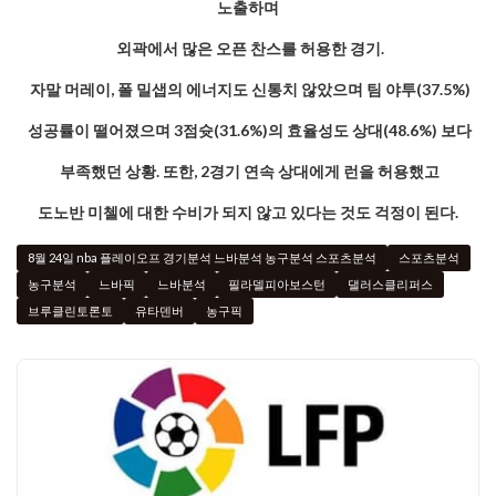
노출하며
외곽에서 많은 오픈 찬스를 허용한 경기.
자말 머레이, 폴 밀샙의 에너지도 신통치 않았으며 팀 야투(37.5%)
성공률이 떨어졌으며 3점슛(31.6%)의 효율성도 상대(48.6%) 보다
부
족했던 상황. 또한, 2경기 연속 상대에게 런을 허용했고
도노반 미첼에 대한 수비가 되지 않고 있다는 것도 걱정이 된다.
8월 24일 nba 플레이오프 경기분석 느바분석 농구분석 스포츠분석
스포츠분석
농구분석
느바픽
느바분석
필라델피아보스턴
댈러스클리퍼스
브루클린토론토
유타덴버
농구픽