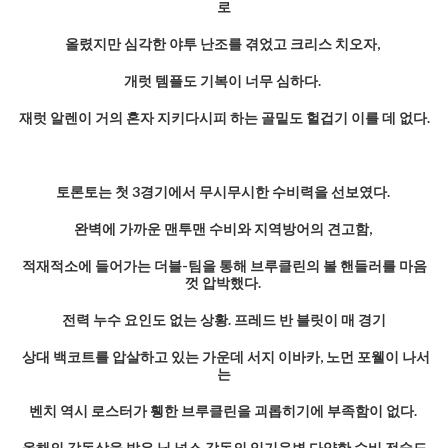
로
올렸지만 심각한 야투 난조를 겪었고 크리스 치오자,
개럿 템플도 기복이 너무 심하다.
재럿 알렌이 거의 혼자 지키다시피 하는 골밑도 헐겁기 이를 데 없다.
토론토는 첫 3경기에서 무시무시한 수비력을 선보였다.
완벽에 가까운 맨투맨 수비와 지역방어의 견고함,
적재적소에 들어가는 더블-팀을 통해 브루클린의 볼 핸들러를 마음
껏 압박했다.
전력 누수 요인도 없는 상황. 프레드 반 블릿이 매 경기
상대 백코트를 압살하고 있는 가운데 서지 이바카, 노먼 포웰이 나서
는
벤치 역시 로스터가 휑한 브루클린을 괴롭히기에 부족함이 없다.
올해의 감독상을 받은 닉 널스 감독의 임기응변 다양한 수비 전술도