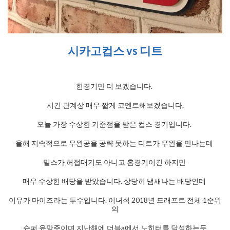
시카고컵스 vs 디트
한경기만 더 보겠습니다.
시간 관계상 매우 짧게 코멘트해보겠습니다.
오늘 가장 수상한 기준점을 받은 컵스 경기입니다.
올해 지속적으로 우완공을 공략 못하는 디트가 우완을 만나는데
밀스가 허접대기도 아니고 홈경기이긴 하지만
매우 수상한 배당을 받았습니다. 상당히 냄새나는 배당인데
이유가 마이즈라는 투수입니다. 이녀석 2018년 드래프트 전체 1순위
의
슈퍼 유망주이며 지난해에 더블a에서 노히터를 달성하는듯