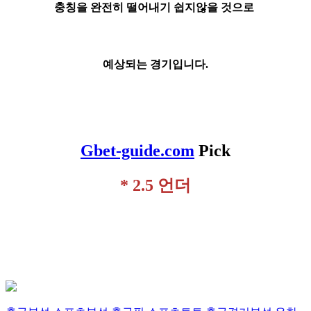
충칭을 완전히 떨어내기 쉽지않을 것으로
예상되는 경기입니다.
Gbet-guide.com
Pick
* 2.5 언더