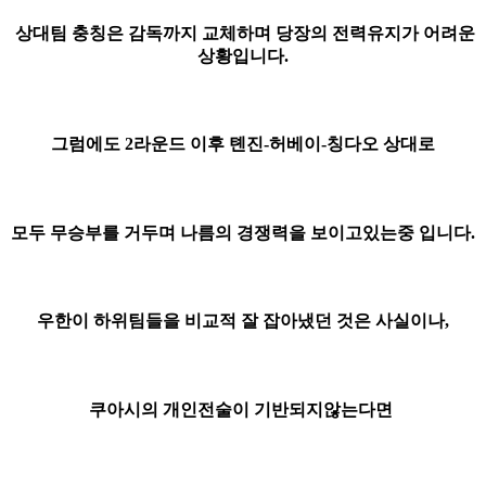
상대팀 충칭은 감독까지 교체하며 당장의 전력유지가 어려운
상황입니다.
그럼에도 2라운드 이후 톈진-허베이-칭다오 상대로
모두 무승부를 거두며 나름의 경쟁력을 보이고있는중 입니다.
우한이 하위팀들을 비교적 잘 잡아냈던 것은 사실이나,
쿠아시의 개인전술이 기반되지않는다면