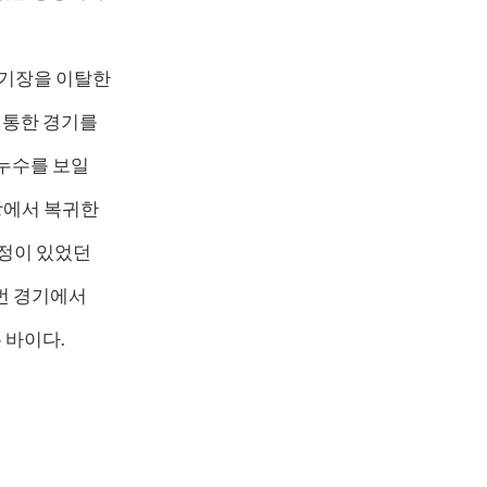
경기장을 이탈한
 통한 경기를
 누수를 보일
상에서 복귀한
판정이 있었던
번 경기에서
 바이다.