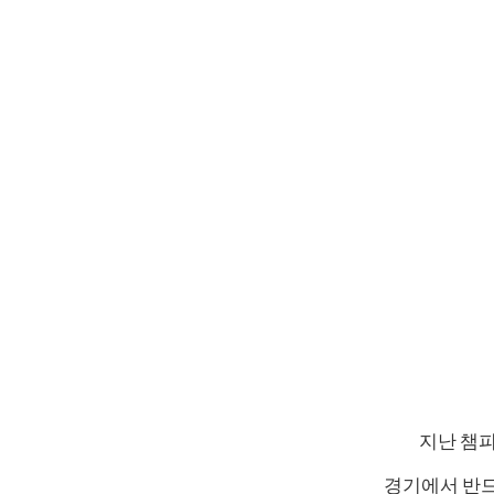
지난 챔피
경기에서 반드