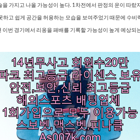
을 가지고 나올 가능성이 높다. 1차전에서 판정의 운이 따랐
못하고 쉽게 공간을 허용하는 모습을 보여주었기 때문에 수비
 이번 경기에서 리옹을 패배를 기록할 가능성이 높게 예상되는