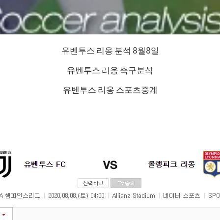
유벤투스 리옹 분석 8월8일
유벤투스 리옹 축구분석
유벤투스 리옹 스포츠중계