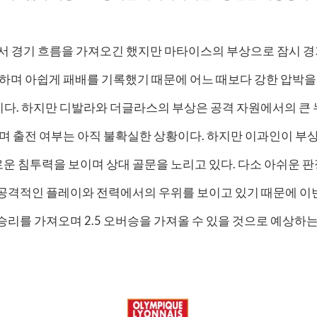
서 경기 흐름을 가져오긴 했지만 마타이스의 부상으로 잠시 
하며 아쉽게 패배를 기록했기 때문에 어느 때보다 강한 압박을
다. 하지만 디발라와 더글라스의 부상은 공격 자원에서의 큰
며 출전 여부는 아직 불확실한 상황이다. 하지만 이과인이 부
운 침투력을 보이며 상대 골문을 노리고 있다. 다소 아쉬운 
 공격적인 플레이와 전력에서의 우위를 보이고 있기 때문에 이
승리를 가져오며 2.5 오버승을 가져올 수 있을 것으로 예상하는