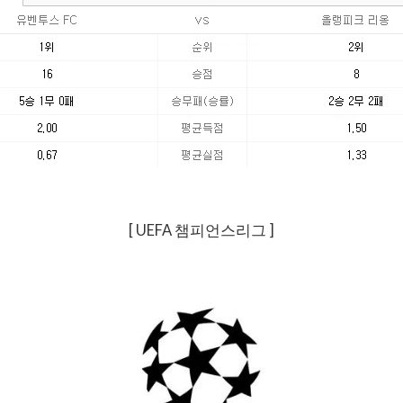
[ UEFA 챔피언스리그 ]