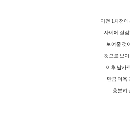
이전 1차전에
사이에 실점
보여줄 것이
것으로 보이
이후 날카로
만큼 더욱
충분히 