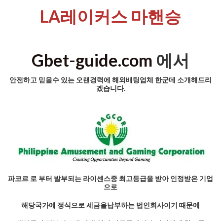
LA레이커스 마핸승
Gbet-guide.com
에서
안전하고 믿을수 있는 오랜경력에 해외배팅업체 한군데 소개해드리
겠습니다.
파코르 로 부터 발부되는 라이센스중 최고등급을 받아 인정받은 기업
으로
해당국가에 정식으로 세금을납부하는 법인회사이기 때문에