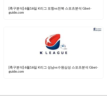
[축구분석] 6월16일 K리그 포항vs전북 스포츠분석 Gbet-
guide.com
[축구분석] 6월16일 K리그 성남vs수원삼성 스포츠분석 Gbet-
guide.com