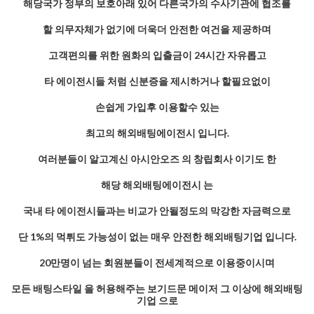
해당국가 정부의 보호아래 있어 다른국가의 수사기관에 협조를
할 의무자체가 없기에 더욱더 안전한 여건을 제공하며
고객편의를 위한 원화의 입출금이 24시간 자유롭고
타 에이전시들 처럼 신분증을 제시하거나 할필요없이
손쉽게 가입후 이용할수 있는
최고의 해외배팅에이전시 입니다.
여러분들이 알고계신 아시안오즈 의 창립회사 이기도 한
해당 해외배팅에이전시 는
국내 타 에이전시들과는 비교가 안될정도의 막강한 자금력으로
단 1%의 먹튀도 가능성이 없는 매우 안전한 해외배팅기업 입니다.
20만명이 넘는 회원분들이 전세계적으로 이용중이시며
모든 배팅스타일 을 허용해주는 보기드문 메이저 그 이상에 해외배팅
기업 으로