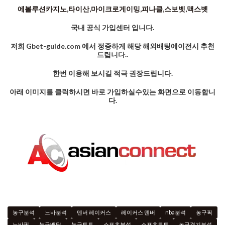
에볼루션카지노,타이산,마이크로게이밍,피나클,스보벳,맥스벳
국내 공식 가입센터 입니다.
저희 Gbet-guide.com 에서 정중하게 해당 해외배팅에이전시 추천
드립니다..
한번 이용해 보시길 적극 권장드립니다.
아래 이미지를 클릭하시면 바로 가입하실수있는 화면으로 이동합니
다.
농구분석
느바분석
덴버 레이커스
레이커스 덴버
nba분석
농구픽
느바픽
농구배당
농구토토
스포츠분석
스포츠토토
농구경기분석