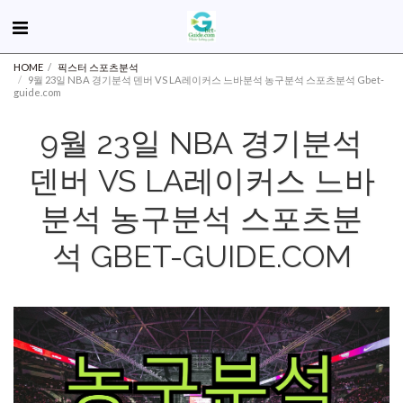
HOME
픽스터 스포츠분석
9월 23일 NBA 경기분석 덴버 VS LA레이커스 느바분석 농구분석 스포츠분석 Gbet-
guide.com
9월 23일 NBA 경기분석
덴버 VS LA레이커스 느바
분석 농구분석 스포츠분
석 GBET-GUIDE.COM