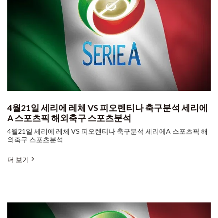
4월21일 세리에 레체 VS 피오렌티나 축구분석 세리에
A 스포츠픽 해외축구 스포츠분석
4월21일 세리에 레체 VS 피오렌티나 축구분석 세리에A 스포츠픽 해
외축구 스포츠분석
더 보기