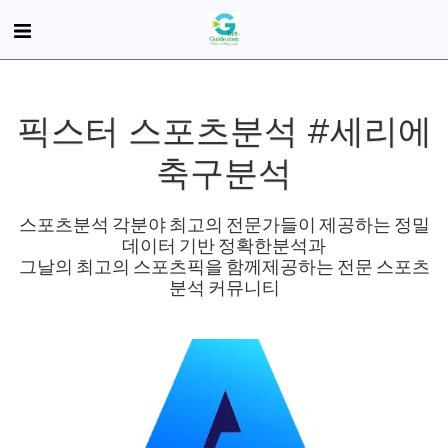
픽스터 스포츠분석 #세리에
축구분석
스포츠분석 각분야 최고의 전문가들이 제공하는 정밀
데이터 기반 정확한분석과

그날의 최고의 스포츠픽을 함께제공하는 전문 스포츠
분석 커뮤니티