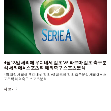
4월18일 세리에 우디네세 칼초 VS 파르마 칼초 축구분
석 세리에A 스포츠픽 해외축구 스포츠분석
4월18일 세리에 우디네세 칼초 VS 파르마 칼초 축구분석 세리에A 스
포츠픽 해외축구 스포츠분석
더 보기