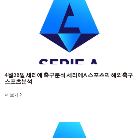
4월28일 세리에 축구분석 세리에A 스포츠픽 해외축구
스포츠분석
더 보기