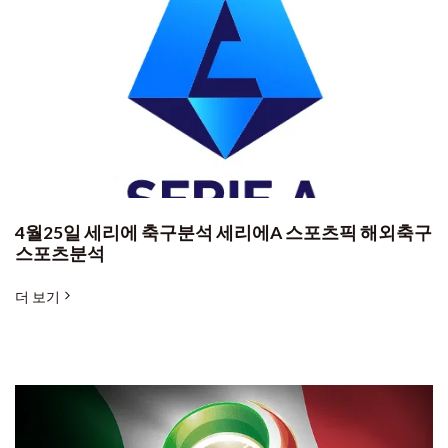
4월25일 세리에 축구분석 세리에A 스포츠픽 해외축구
스포츠분석
더 보기