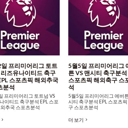
2일 프리미어리그 토트
5월5일 프리미어리그 
S 리즈유나이티드 축구
튼 VS 맨시티 축구분석 
EPL 스포츠픽 해외추국
스포츠픽 해외축구 스
츠분석
석
일 프리미어리그 토트넘 VS
5월5일 프리미어리그 에버튼 
나이티드 축구분석 EPL 스포
시티 축구분석 EPL 스포츠픽
해외추국 스포츠분석
구 스포츠분석
기
더 보기