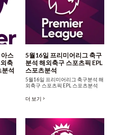
 아스
5월16일 프리미어리그 축구
해외축
분석 해외축구 스포츠픽 EPL
츠분석
스포츠분석
5월16일 프리미어리그 축구분석 해
외축구 스포츠픽 EPL 스포츠분석
더 보기