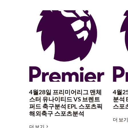
4월28일 프리미어리그 맨체
4월2
스터 유나이티드 VS 브렌트
분석 
퍼드 축구분석 EPL 스포츠픽
스포
해외축구 스포츠분석
더 보
더 보기