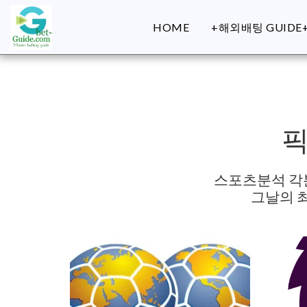
HOME
+해외배팅 GUIDE
픽
스포츠분석 각
그날의 