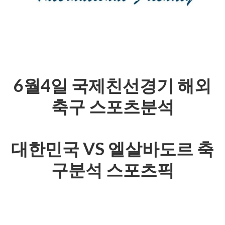
6월4일 국제친선경기 해외
축구 스포츠분석
대한민국 VS 엘살바도르 축
구분석 스포츠픽