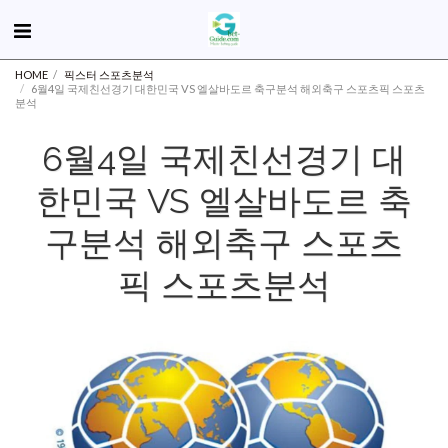
HOME
픽스터 스포츠분석
6월4일 국제친선경기 대한민국 VS 엘살바도르 축구분석 해외축구 스포츠픽 스포츠
분석
6월4일 국제친선경기 대
한민국 VS 엘살바도르 축
구분석 해외축구 스포츠
픽 스포츠분석