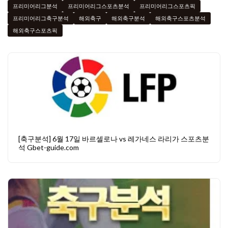
프리미어리그분석
프리미어리그스포츠분석
프리미어리그스포츠픽
프리미어리그축구분석
해외축구
해외축구분석
해외축구스포츠분석
해외축구스포츠픽
[축구분석] 6월 17일 바르셀로나 vs 레가네스 라리가 스포츠분
석 Gbet-guide.com