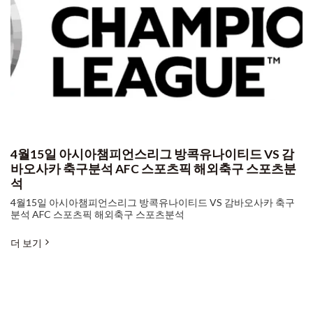
4월15일 아시아챔피언스리그 방콕유나이티드 VS 감
바오사카 축구분석 AFC 스포츠픽 해외축구 스포츠분
석
4월15일 아시아챔피언스리그 방콕유나이티드 VS 감바오사카 축구
분석 AFC 스포츠픽 해외축구 스포츠분석
더 보기