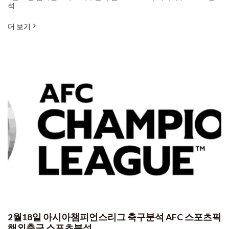
석
더 보기
2월18일 아시아챔피언스리그 축구분석 AFC 스포츠픽
해외축구 스포츠분석