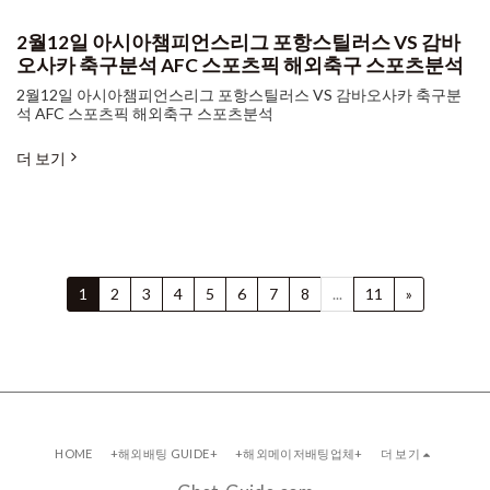
2월12일 아시아챔피언스리그 포항스틸러스 VS 감바
오사카 축구분석 AFC 스포츠픽 해외축구 스포츠분석
2월12일 아시아챔피언스리그 포항스틸러스 VS 감바오사카 축구분
석 AFC 스포츠픽 해외축구 스포츠분석
더 보기
1
2
3
4
5
6
7
8
...
11
»
HOME
+해외배팅 GUIDE+
+해외메이저배팅업체+
더 보기