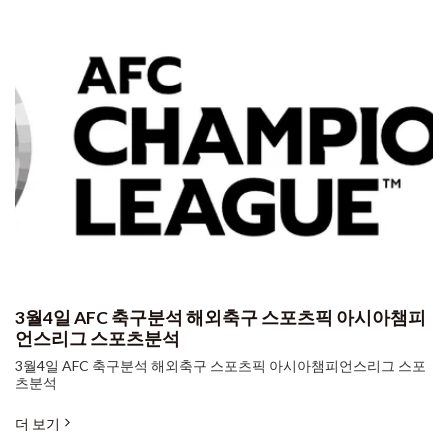
3월4일 AFC 축구분석 해외축구 스포츠픽 아시아챔피
언스리그 스포츠분석
3월4일 AFC 축구분석 해외축구 스포츠픽 아시아챔피언스리그 스포
츠분석
더 보기