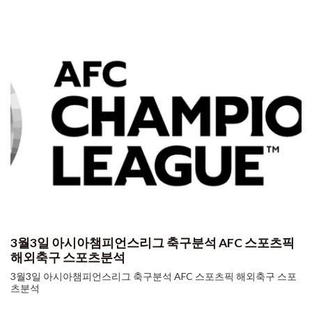
3월3일 아시아챔피언스리그 축구분석 AFC 스포츠픽
해외축구 스포츠분석
3월3일 아시아챔피언스리그 축구분석 AFC 스포츠픽 해외축구 스포
츠분석