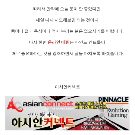
따라서 만약에 오늘 운이 안 좋았다면,
내일 다시 시도해보면 되는 것이니
행여나 절대 욕심이나 억지 부리는 분은 없으시기를 바랍니다.
다시 한번
온라인 베팅
은 마인드 컨트롤이
매우 중요하다는 것을 강조하면서 글을 마치도록 하겠습니다.
아시안커넥트