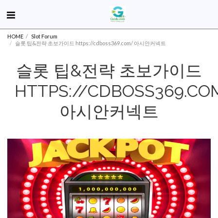
HOME
Slot Forum
슬롯 팁&전략 초보가이드 https://cdboss369.com/ 아시안커넥트
슬롯 팁&전략 초보가이드
HTTPS://CDBOSS369.CO
아시안커넥트