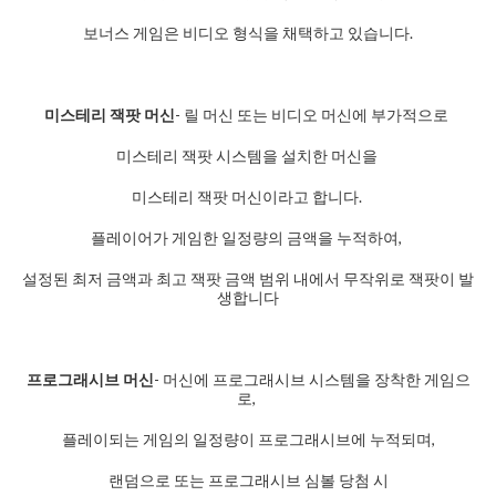
보너스 게임은 비디오 형식을 채택하고 있습니다.
미스테리 잭팟 머신
- 릴 머신 또는 비디오 머신에 부가적으로
미스테리 잭팟 시스템을 설치한 머신을
미스테리 잭팟 머신이라고 합니다.
플레이어가 게임한 일정량의 금액을 누적하여,
설정된 최저 금액과 최고 잭팟 금액 범위 내에서 무작위로 잭팟이 발
생합니다
프로그래시브 머신
- 머신에 프로그래시브 시스템을 장착한 게임으
로,
플레이되는 게임의 일정량이 프로그래시브에 누적되며,
랜덤으로 또는 프로그래시브 심볼 당첨 시