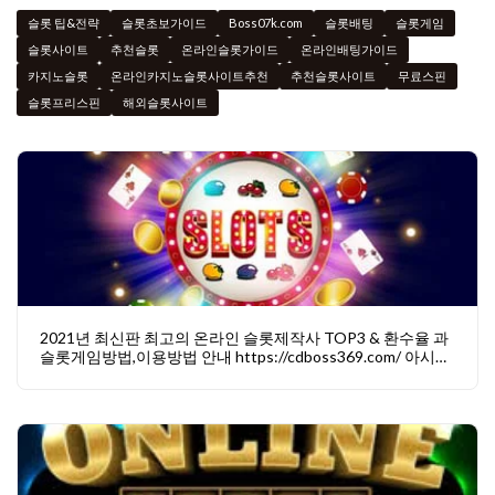
슬롯 팁&전략
슬롯초보가이드
Boss07k.com
슬롯배팅
슬롯게임
슬롯사이트
추천슬롯
온라인슬롯가이드
온라인배팅가이드
카지노슬롯
온라인카지노슬롯사이트추천
추천슬롯사이트
무료스핀
슬롯프리스핀
해외슬롯사이트
2021년 최신판 최고의 온라인 슬롯제작사 TOP3 & 환수율 과
슬롯게임방법,이용방법 안내 https://cdboss369.com/ 아시안
커넥트