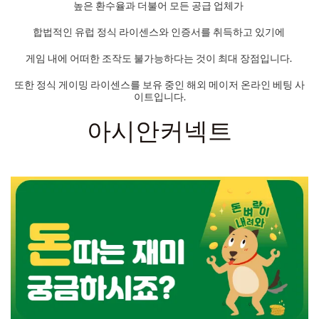
높은 환수율과 더불어 모든 공급 업체가
합법적인 유럽 정식 라이센스와 인증서를 취득하고 있기에
게임 내에 어떠한 조작도 불가능하다는 것이 최대 장점입니다.
또한 정식 게이밍 라이센스를 보유 중인 해외 메이저 온라인 베팅 사
이트입니다.
아시안커넥트