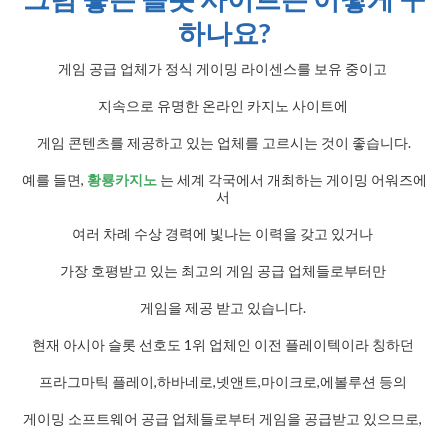
하나요?
게임 공급 업체가 정식 게이밍 라이센스를 보유 중이고
지속으로 유명한 온라인 카지노 사이트에
게임 콘텐츠를 제공하고 있는 업체를 고르시는 것이 좋습니다.
예를 들면,
황룡카지노
는 세계 각국에서 개최하는 게이밍 어워즈에
서
여러 차례 수상 경력에 빛나는 이력을 갖고 있거나
가장 호평받고 있는 최고의 게임 공급 업체들로부터만
게임을 제공 받고 있습니다.
현재 아시아 슬롯 선호도 1위 업체인 이전 플레이텍이라 칭하던
프라그마틱 플레이,하바네로,넷앤트,마이크로,에볼루션 등의
게이밍 소프트웨어 공급 업체들로부터 게임을 공급받고 있으므로,