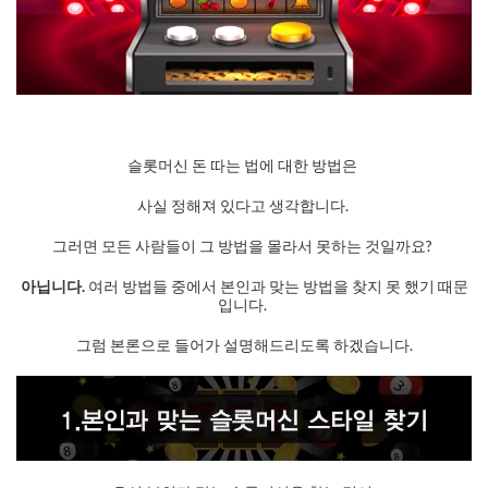
슬롯머신 돈 따는 법에 대한 방법은
사실 정해져 있다고 생각합니다.
그러면 모든 사람들이 그 방법을 몰라서 못하는 것일까요?
아닙니다.
여러 방법들 중에서 본인과 맞는 방법을 찾지 못 했기 때문
입니다.
그럼 본론으로 들어가 설명해드리도록 하겠습니다.