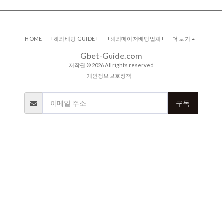
HOME
+해외배팅 GUIDE+
+해외메이저배팅업체+
더 보기
Gbet-Guide.com
저작권 © 2026 All rights reserved
개인정보 보호정책
구독