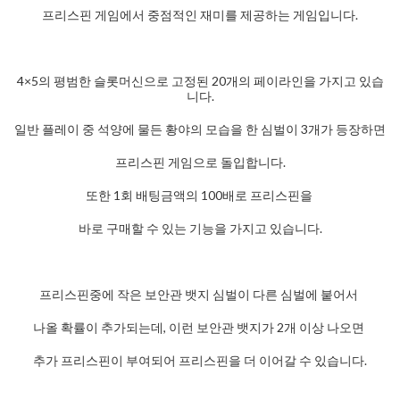
프리스핀 게임에서 중점적인 재미를 제공하는 게임입니다.
4×5의 평범한 슬롯머신으로 고정된 20개의 페이라인을 가지고 있습
니다.
일반 플레이 중 석양에 물든 황야의 모습을 한 심벌이 3개가 등장하면
프리스핀 게임으로 돌입합니다.
또한 1회 배팅금액의 100배로 프리스핀을
바로 구매할 수 있는 기능을 가지고 있습니다.
프리스핀중에 작은 보안관 뱃지 심벌이 다른 심벌에 붙어서
나올 확률이 추가되는데, 이런 보안관 뱃지가 2개 이상 나오면
추가 프리스핀이 부여되어 프리스핀을 더 이어갈 수 있습니다.