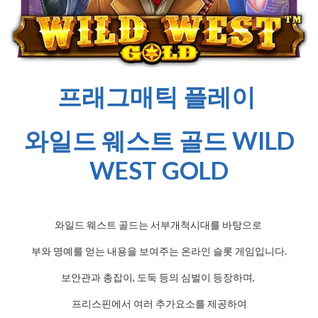
프래그매틱 플레이
와일드 웨스트 골드 WILD
WEST GOLD
와일드 웨스트 골드는 서부개척시대를 바탕으로
부와 명예를 얻는 내용을 보여주는 온라인 슬롯 게임입니다.
보안관과 총잡이, 도둑 등의 심벌이 등장하며,
프리스핀에서 여러 추가요소를 제공하여