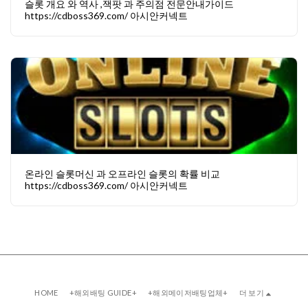
슬롯 개요 와 역사 ,잭팟 과 주의점 전문안내가이드
https://cdboss369.com/ 아시안커넥트
온라인 슬롯머신 과 오프라인 슬롯의 확률 비교
https://cdboss369.com/ 아시안커넥트
HOME
+해외배팅 GUIDE+
+해외메이저배팅업체+
더 보기