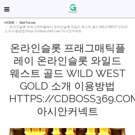
HOME
Slot Forum
온라인슬롯 프래그매틱플레이 온라인슬롯 와일드 웨스트 골드 WILD WEST GOLD
소개 이용방법 https://cdboss369.com/ 아시안커넥트
온라인슬롯 프래그매틱플
레이 온라인슬롯 와일드
웨스트 골드 WILD WEST
GOLD 소개 이용방법
HTTPS://CDBOSS369.CO
아시안커넥트