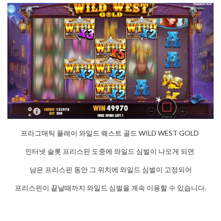
프라그매틱 플레이 와일드 웨스트 골드 WILD WEST GOLD
인터넷 슬롯 프리스핀 도중에 와일드 심벌이 나오게 되면
남은 프리스핀 동안 그 위치에 와일드 심벌이 고정되어
프리스핀이 끝날때까지 와일드 심벌을 계속 이용할 수 있습니다.