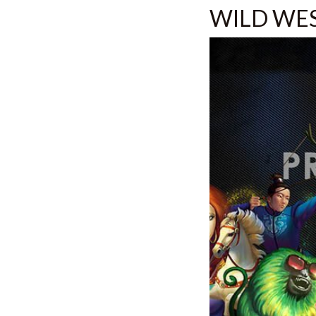
WILD WE