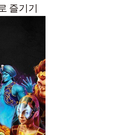
바로 즐기기