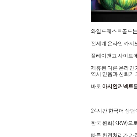
와일드웨스트골드
전세계 온라인 카지노
플레이앤고 사이트에
제휴된 다른 온라인
역시 믿음과 신뢰가
바로
아시안커넥트
24시간 한국어 상
한국 원화(KRW)으
빠른 환전처리가 가