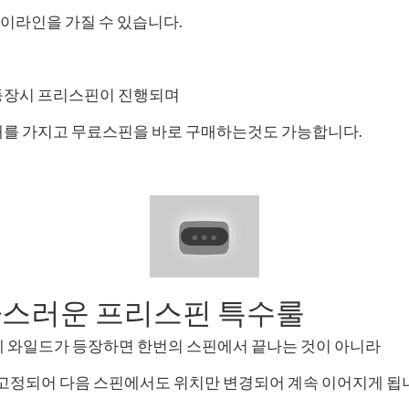
페이라인을 가질 수 있습니다.
 등장시 프리스핀이 진행되며
배를 가지고 무료스핀을 바로 구매하는것도 가능합니다.
자스러운 프리스핀 특수룰
 와일드가 등장하면 한번의 스핀에서 끝나는 것이 아니라
고정되어 다음 스핀에서도 위치만 변경되어 계속 이어지게 됩