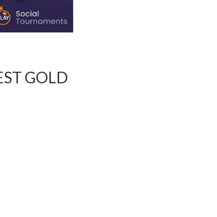
T GOLD