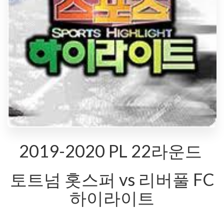
2019-2020 PL 22라운드
토트넘 홋스퍼 vs 리버풀 FC
하이라이트