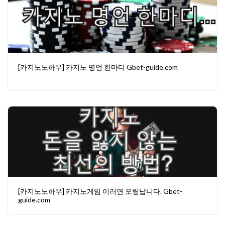
[카지노노하우] 카지노 명언 한마디 Gbet-guide.com
[카지노노하우] 카지노게임 이러면 오링납니다. Gbet-
guide.com