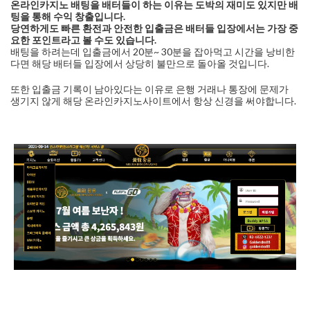
온라인카지노 배팅을 배터들이 하는 이유는 도박의 재미도 있지만 배
팅을 통해 수익 창출입니다.
당연하게도 빠른 환전과 안전한 입출금은 배터들 입장에서는 가장 중
요한 포인트라고 볼 수도 있습니다.
배팅을 하려는데 입출금에서 20분~ 30분을 잡아먹고 시간을 낭비한
다면 해당 배터들 입장에서 상당히 불만으로 돌아올 것입니다.
또한 입출금 기록이 남아있다는 이유로 은행 거래나 통장에 문제가
생기지 않게 해당 온라인카지노사이트에서 항상 신경을 써야합니다.