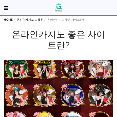
HOME
온라인카지노 노하우
온라인카지노 좋은 사이트란?
온라인카지노 좋은 사이
트란?