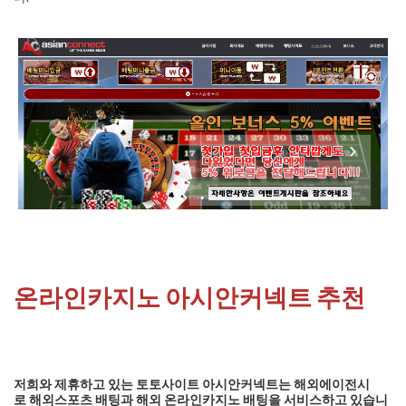
온라인카지노 아시안커넥트 추천
저희와
제휴하고
있는
토토사이트
아시안커넥트는
해외에이전시
로
해외스포츠
배팅과
해외
온라인카지노
배팅을
서비스하고
있습니