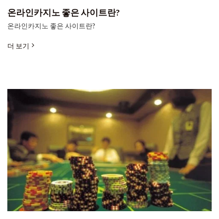
온라인카지노 좋은 사이트란?
온라인카지노 좋은 사이트란?
더 보기