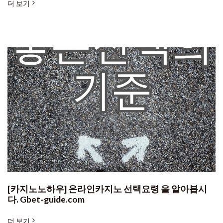
더 보기
[카지노노하우] 온라인카지노 선택요령 을 알아봅시
다. Gbet-guide.com
더 보기