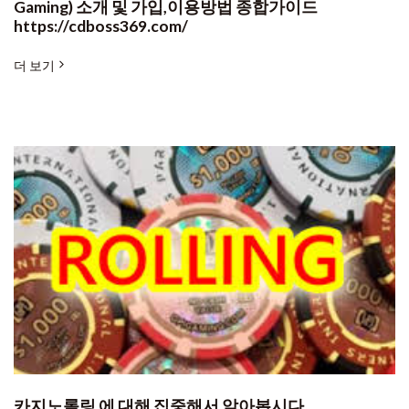
Gaming) 소개 및 가입,이용방법 종합가이드
https://cdboss369.com/
더 보기
카지노롤링 에 대해 집중해서 알아봅시다