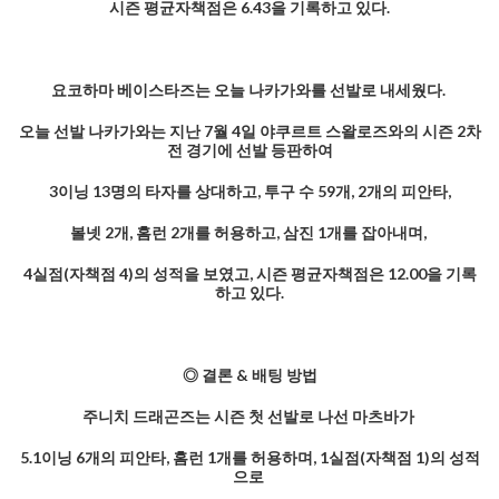
시즌 평균자책점은 6.43을 기록하고 있다.
요코하마 베이스타즈는 오늘 나카가와를 선발로 내세웠다.
오늘 선발 나카가와는 지난 7월 4일 야쿠르트 스왈로즈와의 시즌 2차
전 경기에 선발 등판하여
3이닝 13명의 타자를 상대하고, 투구 수 59개, 2개의 피안타,
볼넷 2개, 홈런 2개를 허용하고, 삼진 1개를 잡아내며,
4실점(자책점 4)의 성적을 보였고, 시즌 평균자책점은 12.00을 기록
하고 있다.
◎ 결론 & 배팅 방법
주니치 드래곤즈는 시즌 첫 선발로 나선 마츠바가
5.1이닝 6개의 피안타, 홈런 1개를 허용하며, 1실점(자책점 1)의 성적
으로