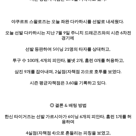
야쿠르트 스왈로즈는 오늘 좌완 다카하시를 선발로 내세웠다.
오늘 선발 다카하시는 지난 7월 9일 주니치 드래곤즈와의 시즌 6차전
경기에
선발 등판하여 5이닝 21명의 타자를 상대하고,
투구 수 100개, 4개의 피안타, 볼넷 2개, 홈런 0개를 허용하고,
삼진 9개를 잡아내며, 2실점(자책점 2)으로 호투를 보였다.
시즌 평균자책점은 3.60을 기록하고 있다.
◎ 결론 & 배팅 방법
한신 타이거즈는 선발 가르시아가 6이닝 6개의 피안타, 홈런 1개를 허
용하며
4실점(자책점 4)으로 흔들리는 피칭을 보였고,