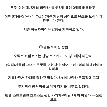
투구 수 94개, 8개의 피안타, 볼넷 3개, 홈런 0개를 허용하고,
삼진 5개를 잡아내며, 7실점(자책점 6)의 성적으로 난조를 보이며 패
전투수가 됐다.
시즌 평균자책점은 6.38을 기록하고 있다.
◎ 결론 & 배팅 방법
오릭스 버펄로즈는 선발 스즈키가 6이닝 3개의 피안타,
1실점(자책점 1)으로 호투를 보였지만, 이어 던진 4명의 불펜진이 6
실점을
기록하면서 완패를 당하고 말았다. 타선이 2안타 무득점에 그쳐
무기력한 공격력을 보이며 경기를 내주고 말았다.
반면 소프트뱅크 호크스는 선발 와다가 6이닝 1개의 피안타, 무실점
으로