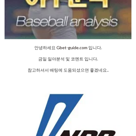
안녕하세요
Gbet-guide.com
입니다.
금일 일야분석 및 코멘트 입니다.
참고하셔서 배팅에 도움되셨으면 좋겠네요..