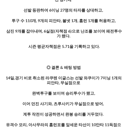
선발 등판하여 6이닝 27명의 타자를 상대하고,
투구 수 110개, 9개의 피안타, 볼넷 1개, 홈런 1개를 허용하고,
삼진 9개를 잡아내며, 6실점(자책점 6)으로 난조를 보이며 패전투수
가 됐다.
시즌 평균자책점은 5.71을 기록하고 있다.
◎ 결론 & 배팅 방법
14일,경기 비로 취소된 라쿠텐 이글스는 선발 와쿠이가 7이닝 1개의
피안타, 무실점으로
완벽투구를 보이며 승리투수가 됐고,
이어 던진 샤기와, 츠루사키가 무실점으로 방어,
계투 작전이 성공하면서 완봉 승리를 거두었다.
유격수 모리, 아사무라의 홈런포를 앞세운 타선이 10안타 11득점으