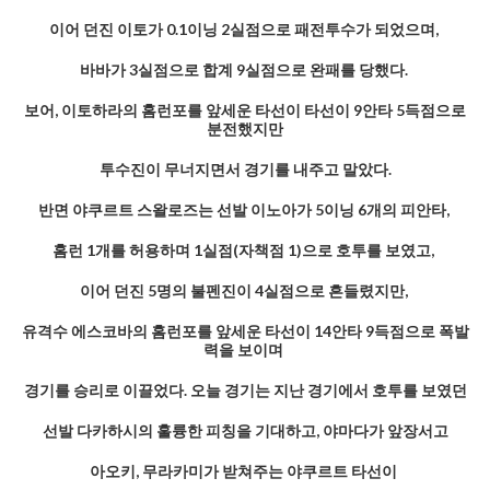
이어 던진 이토가 0.1이닝 2실점으로 패전투수가 되었으며,
바바가 3실점으로 합계 9실점으로 완패를 당했다.
보어, 이토하라의 홈런포를 앞세운 타선이 타선이 9안타 5득점으로
분전했지만
투수진이 무너지면서 경기를 내주고 말았다.
반면 야쿠르트 스왈로즈는 선발 이노아가 5이닝 6개의 피안타,
홈런 1개를 허용하며 1실점(자책점 1)으로 호투를 보였고,
이어 던진 5명의 불펜진이 4실점으로 흔들렸지만,
유격수 에스코바의 홈런포를 앞세운 타선이 14안타 9득점으로 폭발
력을 보이며
경기를 승리로 이끌었다. 오늘 경기는 지난 경기에서 호투를 보였던
선발 다카하시의 훌륭한 피칭을 기대하고, 야마다가 앞장서고
아오키, 무라카미가 받쳐주는 야쿠르트 타선이