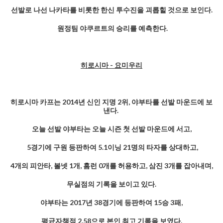
선발로 나선 나카타를 비롯한 한신 투수진을 괴롭힐 것으로 보인다.
원정팀 야쿠르트의 승리를 예측한다.
히로시마 - 요미우리
히로시마 카프는 2014년 신인 지명 2위, 야부타를 선발 마운드에 보
낸다.
오늘 선발 야부타는 오늘 시즌 첫 선발 마운드에 서고,
5경기에 구원 등판하여 5.1이닝 21명의 타자를 상대하고,
4개의 피안타, 볼넷 1개, 홈런 0개를 허용하고, 삼진 3개를 잡아내며,
무실점의 기록을 보이고 있다.
야부타는 2017년 38경기에 등판하여 15승 3패,
평균자책점 2.58으로 본인 최고 기록을 보였다.