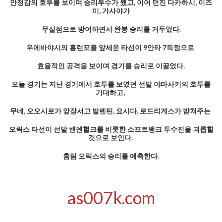
안정감의 호투를 보이며 승리투수가 됐고, 이어 던진 다카하시, 이즈
미, 가사야가
무실점으로 방어하면서 완봉 승리를 거두었다.
우에바야시의 홈런포를 앞세운 타선이 9안타 7득점으로
효율적인 공격을 보이며 경기를 승리로 이끌었다.
오늘 경기는 지난 경기에서 호투를 보였던 선발 야마사키의 호투를
기대하고,
무네, 오오시로가 앞장서고 발렌틴, 요시다, 로드리게스가 받쳐주는
오릭스 타선이 선발 밴덴헐크를 비롯한 소프트뱅크 투수진을 괴롭힐
것으로 보인다.
홈팀 오릭스의 승리를 예측한다.
as007k.com