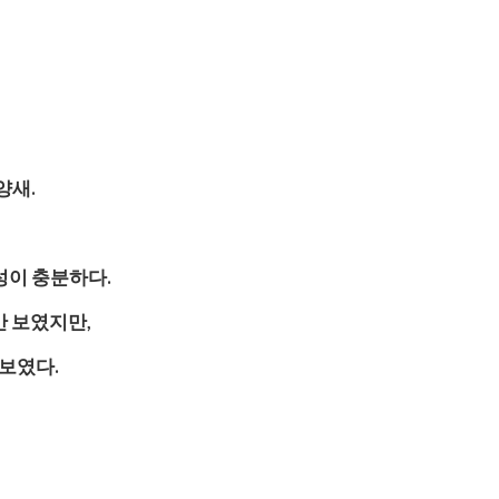
양새.
성이 충분하다.
만 보였지만,
 보였다.