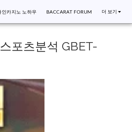
더 보기
라인카지노 노하우
BACCARAT FORUM
 스포츠분석 GBET-