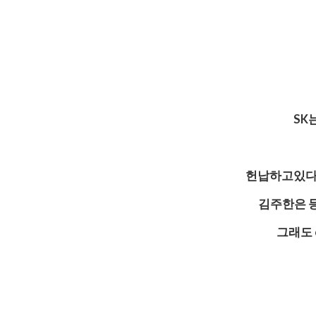
SK
헌납하고있다는
김주한은 등
그래도 