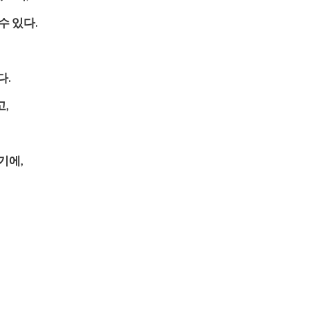
수 있다.
다.
고,
기
에,