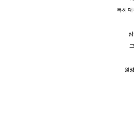
특히 대
삼
그
원정