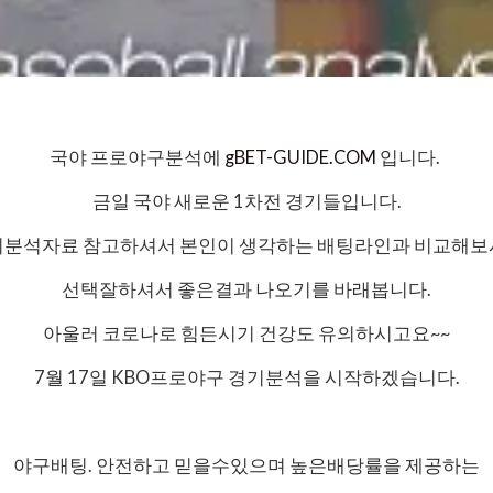
국야 프로야구분석에
gBET-GUIDE.COM
입니다.
금일 국야 새로운 1차전 경기들입니다.
분석자료 참고하셔서 본인이 생각하는 배팅라인과 비교해
선택잘하셔서 좋은결과 나오기를 바래봅니다.
아울러 코로나로 힘든시기 건강도 유의하시고요~~
7월 17일 KBO프로야구 경기분석을 시작하겠습니다.
야구배팅. 안전하고 믿을수있으며 높은배당률을 제공하는