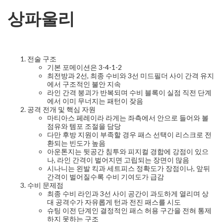
상파울리
전술 구조
기본 포메이션은 3-4-1-2
최전방과 2선, 최종 수비와 3선 미드필더 사이 간격 유지
에서 구조적인 불안 지속
라인 간격 붕괴가 반복되며 수비 블록이 실점 직전 단계
에서 이미 무너지는 패턴이 잦음
공격 전개 및 핵심 자원
마티아스 페레이라 라게는 좌측에서 안으로 들어와 볼
점유와 템포 조절을 담당
다만 후방 지원이 부족할 경우 패스 선택이 리스크로 전
환되는 빈도가 높음
아운톤지는 뒷공간 침투와 피지컬 경합에 강점이 있으
나, 라인 간격이 벌어지면 고립되는 장면이 많음
시나니는 왼발 킥과 세트피스 정확도가 장점이나, 앞뒤
간격이 벌어질수록 수비 기여도가 급감
수비 문제점
최종 수비 라인과 3선 사이 공간이 과도하게 열리며 상
대 공격수가 자유롭게 턴과 전진 패스를 시도
슈팅 이전 단계인 결정적인 패스 허용 구간을 전혀 통제
하지 못하는 구조