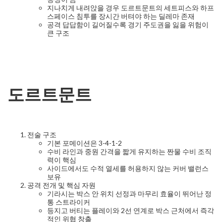
지나치게 내려앉을 경우 도르트문트의 세트피스와 하프
스페이스 침투를 장시간 버텨야 하는 딜레마 존재
공격 답답함이 길어질수록 경기 주도권을 잃을 위험이
큰 구조
도르트문트
전술 구조
기본 포메이션은 3-4-1-2
수비 라인과 중원 간격을 짧게 유지하는 짠물 수비 조직
력이 핵심
사이드에서도 수적 열세를 허용하지 않는 커버 밸런스
보유
공격 전개 및 핵심 자원
기라시는 박스 안 위치 선정과 마무리 효율이 뛰어난 정
통 스트라이커
등지고 버티는 플레이와 2선 연계로 박스 근처에서 즉각
적인 위협 창출