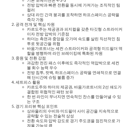
기본 포메이션은 4-3-3
전방 압박과 빠른 전환을 동시에 가져가는 조직적인 팀
컬러
상대 라인 간격 붕괴를 포착하면 하프스페이스 공략을
즉각 가동
공격 전개 및 핵심 자원
카르도주는 제공권과 피지컬을 갖춘 타깃형 스트라이커
이자 전방 압박의 기준점
하더는 측면과 중앙을 오가며 속도를 살린 직선적인 침
투로 뒷공간을 위협
바움가르트너는 세컨 스트라이커와 공격형 미드필더 역
할을 병행하며 라인 브레이킹에 특화된 자원
중원 및 전환 강점
과감한 전진 패스 이후에도 즉각적인 역압박으로 세컨
볼 회수 능력 우수
전방 침투, 컷백, 하프스페이스 공략을 연쇄적으로 연결
해 단시간에 슈팅 볼륨 증가
세트피스 활용
카르도주와 하더의 제공권, 바움가르트너의 2선 쇄도가
결합된 위협적인 패턴 보유
한 번 라인이 무너지면 연속적인 찬스를 만들어낼 수 있
는 구조
경기 프리뷰 핵심 포인트
상파울리의 수비와 미드필더 사이 공간을 지속적으로
공략할 수 있는 전술적 상성
전환 속도와 압박 강도로 경기 주도권을 점진적으로 가
져올 가능성 큼