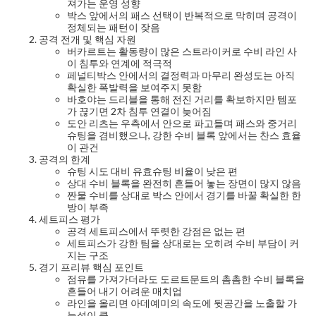
져가는 운영 성향
박스 앞에서의 패스 선택이 반복적으로 막히며 공격이
정체되는 패턴이 잦음
공격 전개 및 핵심 자원
버카르트는 활동량이 많은 스트라이커로 수비 라인 사
이 침투와 연계에 적극적
페널티박스 안에서의 결정력과 마무리 완성도는 아직
확실한 폭발력을 보여주지 못함
바호야는 드리블을 통해 전진 거리를 확보하지만 템포
가 끊기면 2차 침투 연결이 늦어짐
도안 리츠는 우측에서 안으로 파고들며 패스와 중거리
슈팅을 겸비했으나, 강한 수비 블록 앞에서는 찬스 효율
이 관건
공격의 한계
슈팅 시도 대비 유효슈팅 비율이 낮은 편
상대 수비 블록을 완전히 흔들어 놓는 장면이 많지 않음
짠물 수비를 상대로 박스 안에서 경기를 바꿀 확실한 한
방이 부족
세트피스 평가
공격 세트피스에서 뚜렷한 강점은 없는 편
세트피스가 강한 팀을 상대로는 오히려 수비 부담이 커
지는 구조
경기 프리뷰 핵심 포인트
점유를 가져가더라도 도르트문트의 촘촘한 수비 블록을
흔들어 내기 어려운 매치업
라인을 올리면 아데예미의 속도에 뒷공간을 노출할 가
능성이 큼