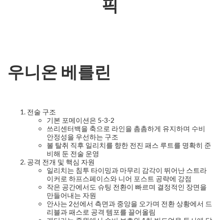
픽
우니온 베를린
전술 구조
기본 포메이션은 5-3-2
쓰리센터백을 축으로 라인을 촘촘하게 유지하며 수비
안정성을 우선하는 구조
볼 탈취 직후 일리치를 향한 전진 패스 루트를 명확히 준
비해 둔 전술 운영
공격 전개 및 핵심 자원
일리치는 침투 타이밍과 마무리 감각이 뛰어난 스트라
이커로 하프스페이스와 니어 포스트 공략에 강점
작은 공간에서도 슈팅 전환이 빠르며 결정적인 장면을
만들어내는 자원
안사는 2선에서 측면과 중앙을 오가며 전환 상황에서 드
리블과 패스로 공격 템포를 끌어올림