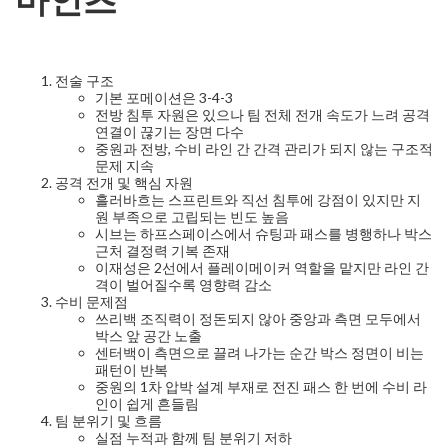
전술 구조
기본 포메이션은 3-4-3
전방 침투 자원은 있으나 팀 전체 전개 속도가 느려 공격
연결이 끊기는 장면 다수
중원과 전방, 수비 라인 간 간격 관리가 되지 않는 구조적
문제 지속
공격 전개 및 핵심 자원
흘러바흐는 스프린트와 직선 침투에 강점이 있지만 지
원 부족으로 고립되는 빈도 높음
시브는 하프스페이스에서 슈팅과 패스를 병행하나 박스
근처 결정력 기복 존재
이재성은 2선에서 플레이메이커 역할을 맡지만 라인 간
격이 벌어질수록 영향력 감소
수비 문제점
쓰리백 조직력이 정돈되지 않아 중앙과 측면 모두에서
박스 앞 공간 노출
센터백이 측면으로 끌려 나가는 순간 박스 정면이 비는
패턴이 반복
중원의 1차 압박 설계 부재로 전진 패스 한 번에 수비 라
인이 쉽게 흔들림
팀 분위기 및 흐름
실점 누적과 함께 팀 분위기 저하