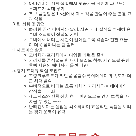
아데예미는 전환 상황에서 뒷공간을 단번에 파고드는
스피드가 최대 무기
조브 벨링엄은 1.5선에서 패스 각을 만들어 주는 연결 고
리 역할
팀 성향 및 강점
화려한 공격 이미지와 달리, 시즌 내내 실점을 억제해 온
수비 조직력이 성적의 기반
수비에서 버티는 시간이 길어질수록 역습과 전환 효율
이 더욱 살아나는 팀 컬러
세트피스 활용
코너킥과 프리킥에서 다양한 패턴을 준비
기라시를 중심으로 한 니어 포스트 침투, 세컨드볼 슈팅,
후방 자원의 헤더까지 옵션 다양
경기 프리뷰 핵심 포인트
프랑크푸르트가 라인을 올릴수록 아데예미의 속도가 더
큰 위력 발휘
수비적으로 버티는 흐름 자체가 기라시와 아데예미의
강점을 극대화
세트피스와 전환 상황 한두 번만으로도 경기 흐름을 가
져올 수 있는 구조
난타전보다는 실점을 최소화하며 효율적인 득점을 노리
는 경기 운영이 유력