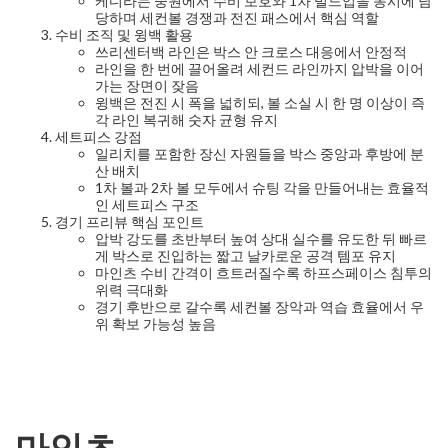
케디라는 중원에서 수비 보호와 1차 빌드업을 동시에 담
당하며 세컨볼 경쟁과 전진 패스에서 핵심 역할
수비 조직 및 윙백 활용
쓰리센터백 라인은 박스 안 크로스 대응에서 안정적
라인을 한 번에 끌어올려 세컨드 라인까지 압박을 이어
가는 장면이 잦음
윙백은 전진 시 폭을 넓히되, 볼 소실 시 한 명 이상이 즉
각 라인 복귀해 숫자 균형 유지
세트피스 강점
일리치를 포함한 장신 자원들을 박스 중앙과 후방에 분
산 배치
1차 볼과 2차 볼 모두에서 슈팅 각을 만들어내는 효율적
인 세트피스 구조
경기 프리뷰 핵심 포인트
압박 강도를 초반부터 높여 상대 실수를 유도한 뒤 빠르
게 박스로 진입하는 짧고 날카로운 공격 템포 유지
마인츠 수비 간격이 흐트러질수록 하프스페이스 침투의
위력 극대화
경기 후반으로 갈수록 세컨볼 장악과 역습 효율에서 우
위 확보 가능성 높음
마인츠