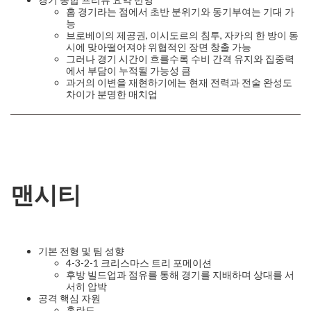
홈 경기라는 점에서 초반 분위기와 동기부여는 기대 가
능
브로베이의 제공권, 이시도르의 침투, 자카의 한 방이 동
시에 맞아떨어져야 위협적인 장면 창출 가능
그러나 경기 시간이 흐를수록 수비 간격 유지와 집중력
에서 부담이 누적될 가능성 큼
과거의 이변을 재현하기에는 현재 전력과 전술 완성도
차이가 분명한 매치업
맨시티
기본 전형 및 팀 성향
4-3-2-1 크리스마스 트리 포메이션
후방 빌드업과 점유를 통해 경기를 지배하며 상대를 서
서히 압박
공격 핵심 자원
홀란드