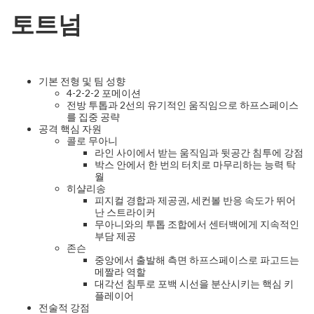
토트넘
기본 전형 및 팀 성향
4-2-2-2 포메이션
전방 투톱과 2선의 유기적인 움직임으로 하프스페이스
를 집중 공략
공격 핵심 자원
콜로 무아니
라인 사이에서 받는 움직임과 뒷공간 침투에 강점
박스 안에서 한 번의 터치로 마무리하는 능력 탁
월
히샬리송
피지컬 경합과 제공권, 세컨볼 반응 속도가 뛰어
난 스트라이커
무아니와의 투톱 조합에서 센터백에게 지속적인
부담 제공
존슨
중앙에서 출발해 측면 하프스페이스로 파고드는
메짤라 역할
대각선 침투로 포백 시선을 분산시키는 핵심 키
플레이어
전술적 강점