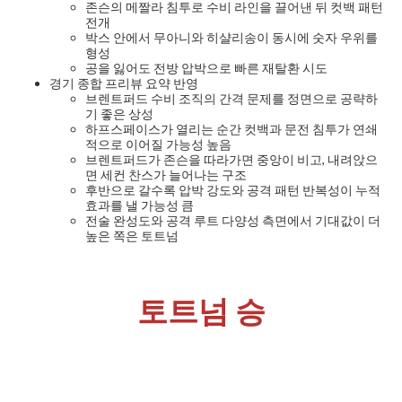
존슨의 메짤라 침투로 수비 라인을 끌어낸 뒤 컷백 패턴
전개
박스 안에서 무아니와 히샬리송이 동시에 숫자 우위를
형성
공을 잃어도 전방 압박으로 빠른 재탈환 시도
경기 종합 프리뷰 요약 반영
브렌트퍼드 수비 조직의 간격 문제를 정면으로 공략하
기 좋은 상성
하프스페이스가 열리는 순간 컷백과 문전 침투가 연쇄
적으로 이어질 가능성 높음
브렌트퍼드가 존슨을 따라가면 중앙이 비고, 내려앉으
면 세컨 찬스가 늘어나는 구조
후반으로 갈수록 압박 강도와 공격 패턴 반복성이 누적
효과를 낼 가능성 큼
전술 완성도와 공격 루트 다양성 측면에서 기대값이 더
높은 쪽은 토트넘
토트넘 승