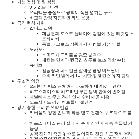
기본 전형 및 팀 성향
3-5-2 포메이션
쓰리백을 중심으로 윙백이 폭을 넓히는 구조
비교적 안정 지향적인 라인 운영
공격 핵심 자원
칼버트 르윈
제공권과 포스트 플레이에 강점이 있는 타깃형 스
트라이커
롱볼과 크로스 상황에서 세컨볼 기점 역할
오카포르
스피드와 드리블을 갖춘 공격수
세컨볼 연계와 뒷공간 침투로 보조 역할 수행
슈타흐
활동량과 피지컬을 앞세운 중앙 미드필더
수비 라인 앞에서 1차 차단 및 밸런스 유지 담당
구조적 약점
쓰리백이 박스 근처까지 과도하게 내려앉는 경향
하프스페이스와 하프라인 부근 압박 간격이 벌어짐
패널티박스 주변 2대1 연계 수비 대응 미흡
오프사이드 라인 컨트롤이 불안정
경기 종합 프리뷰 요약 반영
리버풀의 강한 압박과 빠른 템포 전환에 구조적으로 불
리
하프스페이스 관리 실패 시 수비 라인이 계속 흔들릴 가
능성
공격 전개가 측면 위주로 늘어지며 전진 속도 저하 우려
일정 수준의 점유율은 가져가더라도 찬스의 질과 양에