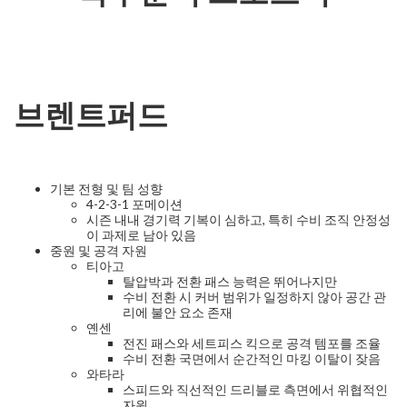
브렌트퍼드
기본 전형 및 팀 성향
4-2-3-1 포메이션
시즌 내내 경기력 기복이 심하고, 특히 수비 조직 안정성
이 과제로 남아 있음
중원 및 공격 자원
티아고
탈압박과 전환 패스 능력은 뛰어나지만
수비 전환 시 커버 범위가 일정하지 않아 공간 관
리에 불안 요소 존재
옌센
전진 패스와 세트피스 킥으로 공격 템포를 조율
수비 전환 국면에서 순간적인 마킹 이탈이 잦음
와타라
스피드와 직선적인 드리블로 측면에서 위협적인
자원