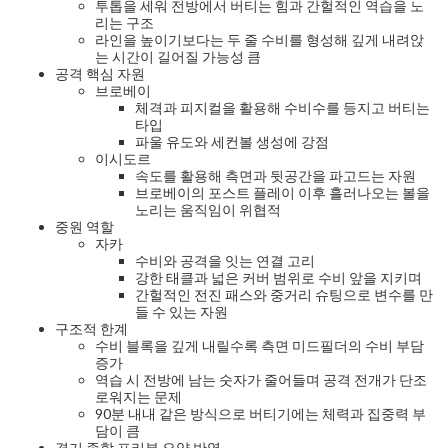
투톱을 세워 전방에서 버티는 힘과 간헐적인 역습을 노
리는 구조
라인을 높이기보다는 두 줄 수비를 형성해 깊게 내려앉
는 시간이 길어질 가능성 큼
공격 핵심 자원
브로베이
체격과 피지컬을 활용해 수비수를 등지고 버티는
타입
파울 유도와 세컨볼 생성에 강점
이시도르
속도를 활용해 측면과 뒷공간을 파고드는 자원
브로베이의 포스트 플레이 이후 흘러나오는 볼을
노리는 움직임이 위협적
중원 역할
자카
수비와 공격을 잇는 연결 고리
강한 태클과 넓은 커버 범위로 수비 앞을 지키며
간헐적인 전진 패스와 중거리 슈팅으로 변수를 만
들 수 있는 자원
구조적 한계
수비 블록을 깊게 내릴수록 측면 미드필더의 수비 부담
증가
역습 시 전방에 남는 숫자가 줄어들며 공격 전개가 단조
로워지는 문제
90분 내내 같은 방식으로 버티기에는 체력과 집중력 부
담이 큼
경기 종합 프리뷰 요약 반영