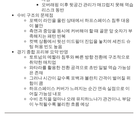
오버래핑 이후 뒷공간 관리가 매끄럽지 못해 역습
리스크 동반
수비 구조의 문제점
포백이 라인을 올린 상태에서 하프스페이스 침투 대응
이 불안
측면과 중앙을 동시에 커버해야 할 때 골문 앞 숫자가 부
족해지는 패턴 반복
컷백 상황에서 뒷선 미드필더 진입을 놓치며 세컨드 슈
팅 허용 빈도 높음
경기 종합 프리뷰 요약 반영
토트넘의 메짤라 침투와 빠른 방향 전환에 구조적으로
취약한 매치업
와타라를 활용한 전환 공격으로 초반 일발 역습 가능성
은 존재
그러나 시간이 갈수록 포백과 볼란치 간격이 벌어질 위
험이 큼
하프스페이스 커버가 느려지는 순간 연속 실점으로 이
어질 가능성 내포
수비 조직을 얼마나 오래 유지하느냐가 관건이나, 부담
이 누적될수록 불리한 흐름 예상