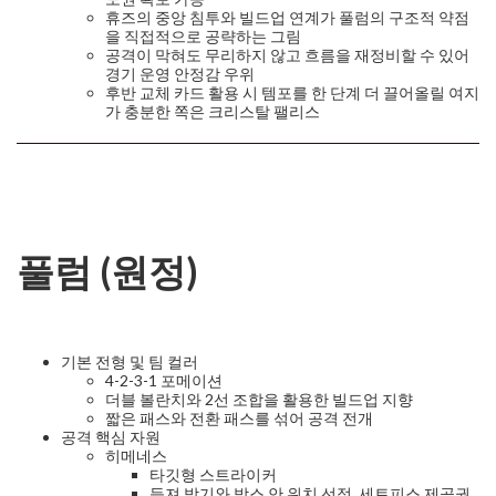
휴즈의 중앙 침투와 빌드업 연계가 풀럼의 구조적 약점
을 직접적으로 공략하는 그림
공격이 막혀도 무리하지 않고 흐름을 재정비할 수 있어
경기 운영 안정감 우위
후반 교체 카드 활용 시 템포를 한 단계 더 끌어올릴 여지
가 충분한 쪽은 크리스탈 팰리스
풀럼 (원정)
기본 전형 및 팀 컬러
4-2-3-1 포메이션
더블 볼란치와 2선 조합을 활용한 빌드업 지향
짧은 패스와 전환 패스를 섞어 공격 전개
공격 핵심 자원
히메네스
타깃형 스트라이커
등져 받기와 박스 안 위치 선정, 세트피스 제공권