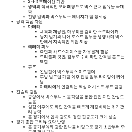
3-4-3 포메이션 기반
윙백의 적극적인 오버래핑으로 박스 근처 점유율 극대
화
전방 압박과 박스투박스 에너지가 팀 정체성
공격 핵심 자원
마테타
체격과 제공권, 마무리를 겸비한 스트라이커
등져 받기와 니어 포스트 침투를 병행하며 박스
안에서 지속적인 위협 제공
예레미 피노
측면과 하프스페이스를 자유롭게 활용
드리블과 컷인, 침투로 수비 라인 간격을 흔드는
역할
휴즈
왼발잡이 박스투박스 미드필더
후방 빌드업 가담 이후 전방 침투 타이밍이 뛰어
남
마테타에게 연결되는 핵심 어시스트 루트 담당
전술적 강점
중앙에서 박스투박스 움직임을 통한 전진 패턴 완성도
높음
실점 이후에도 라인 간격을 빠르게 재정비하는 위기관
리 능력
홈 경기에서 압박 강도와 경합 집중도가 크게 상승
경기 종합 프리뷰 요약 반영
홈 동기부여와 강한 압박을 바탕으로 경기 초반부터 주
도권 확보 가능