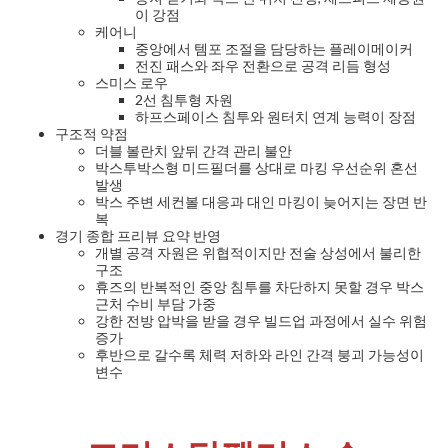
이 강점
케어니
중앙에서 템포 조절을 담당하는 플레이메이커
전진 패스와 좌우 전환으로 공격 리듬 형성
스미스 로우
2선 침투형 자원
하프스페이스 침투와 원터치 연계 능력이 장점
구조적 약점
더블 볼란치 앞뒤 간격 관리 불안
박스투박스형 미드필더를 상대로 마킹 우선순위 혼선
발생
박스 주변 세컨볼 대응과 대인 마킹이 늦어지는 장면 반
복
경기 종합 프리뷰 요약 반영
개별 공격 자원은 위협적이지만 전술 상성에서 불리한
구조
휴즈의 반복적인 중앙 침투를 차단하지 못할 경우 박스
근처 수비 부담 가중
강한 전방 압박을 받을 경우 빌드업 과정에서 실수 위험
증가
후반으로 갈수록 체력 저하와 라인 간격 붕괴 가능성이
변수