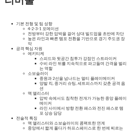
기본 전형 및 팀 성향
4-2-3-1 포메이션
전방부터 강한 압박을 걸어 상대 빌드업을 초반에 차단
높은 라인과 빠른 템포 전환을 기반으로 경기 주도권 장
악
공격 핵심 자원
에키티케
스피드와 뒷공간 침투가 강점인 스트라이커
수비 라인 뒤를 지속적으로 파고들며 간격을 벌리
는 역할
소보슬러이
중원과 2선을 넘나드는 멀티 플레이메이커
양발 킥, 중거리 슈팅, 세트피스까지 갖춘 공격 옵
션
맥 앨리스터
압박 속에서도 침착한 전개가 가능한 중앙 플레이
메이커
라인 사이에서 방향 전환 패스와 전진 패스로 템
포 상승 담당
전술적 특징
맥 앨리스터와 소보슬러이의 콤팩트한 연계
중앙에서 짧게 풀다가 하프스페이스로 한 번에 찌르는