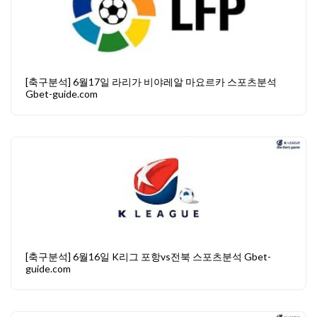
[축구분석] 6월17일 라리가 비야레알 마요르카 스포츠분석
Gbet-guide.com
[축구분석] 6월16일 K리그 포항vs전북 스포츠분석 Gbet-
guide.com