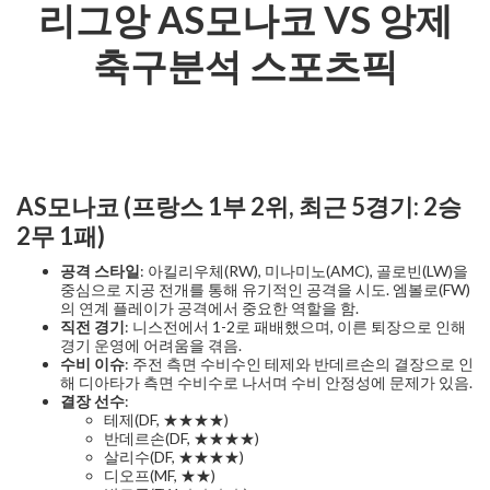
리그앙 AS모나코 VS 앙제
축구분석 스포츠픽
AS모나코 (프랑스 1부 2위, 최근 5경기: 2승
2무 1패)
공격 스타일
: 아킬리우체(RW), 미나미노(AMC), 골로빈(LW)을
중심으로 지공 전개를 통해 유기적인 공격을 시도. 엠볼로(FW)
의 연계 플레이가 공격에서 중요한 역할을 함.
직전 경기
: 니스전에서 1-2로 패배했으며, 이른 퇴장으로 인해
경기 운영에 어려움을 겪음.
수비 이슈
: 주전 측면 수비수인 테제와 반데르손의 결장으로 인
해 디아타가 측면 수비수로 나서며 수비 안정성에 문제가 있음.
결장 선수
:
테제(DF, ★★★★)
반데르손(DF, ★★★★)
살리수(DF, ★★★★)
디오프(MF, ★★)