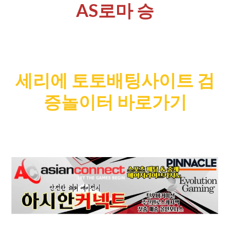
AS로마 승
세리에 토토배팅사이트 검
증놀이터 바로가기