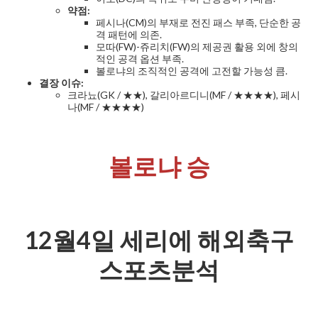
약점:
페시나(CM)의 부재로 전진 패스 부족, 단순한 공
격 패턴에 의존.
모따(FW)-쥬리치(FW)의 제공권 활용 외에 창의
적인 공격 옵션 부족.
볼로냐의 조직적인 공격에 고전할 가능성 큼.
결장 이슈:
크라뇨(GK / ★★), 갈리아르디니(MF / ★★★★), 페시
나(MF / ★★★★)
볼로냐 승
12월4일 세리에 해외축구
스포츠분석