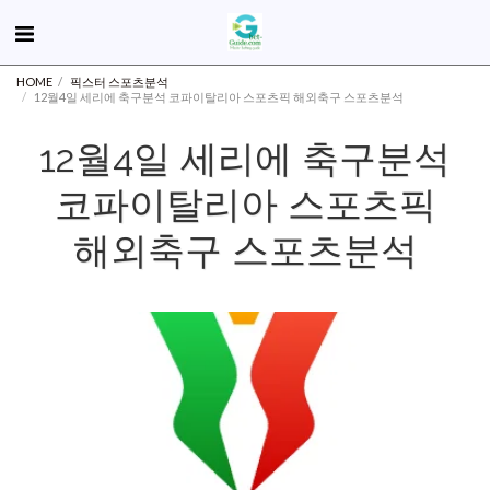
HOME
픽스터 스포츠분석
12월4일 세리에 축구분석 코파이탈리아 스포츠픽 해외축구 스포츠분석
12월4일 세리에 축구분석
코파이탈리아 스포츠픽
해외축구 스포츠분석