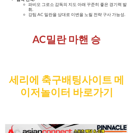
파비오 그로소 감독의 지도 아래 꾸준히 좋은 경기력 발
휘.
강팀 AC 밀란을 상대로 이변을 노릴 전략 구사 가능성.
AC밀란 마핸 승
세리에 축구배팅사이트 메
이저놀이터 바로가기