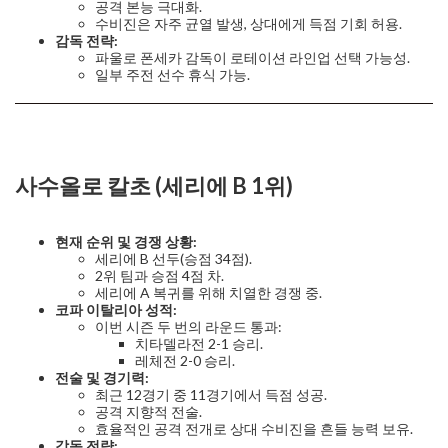
공격 본능 극대화.
수비진은 자주 균열 발생, 상대에게 득점 기회 허용.
감독 전략:
파울로 폰세카 감독이 로테이션 라인업 선택 가능성.
일부 주전 선수 휴식 가능.
사수올로 칼초 (세리에 B 1위)
현재 순위 및 경쟁 상황:
세리에 B 선두(승점 34점).
2위 팀과 승점 4점 차.
세리에 A 복귀를 위해 치열한 경쟁 중.
코파 이탈리아 성적:
이번 시즌 두 번의 라운드 통과:
치타델라전 2-1 승리.
레체전 2-0 승리.
전술 및 경기력:
최근 12경기 중 11경기에서 득점 성공.
공격 지향적 전술.
효율적인 공격 전개로 상대 수비진을 흔들 능력 보유.
감독 전략: