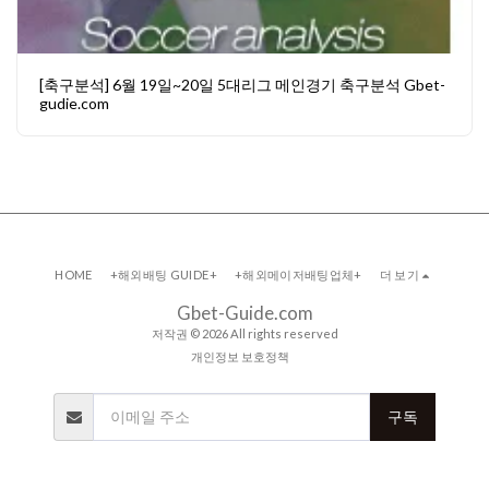
[축구분석] 6월 19일~20일 5대리그 메인경기 축구분석 Gbet-
gudie.com
HOME
+해외배팅 GUIDE+
+해외메이저배팅업체+
더 보기
Gbet-Guide.com
저작권 © 2026 All rights reserved
개인정보 보호정책
구독