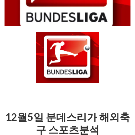
12월5일 분데스리가 해외축
구 스포츠분석