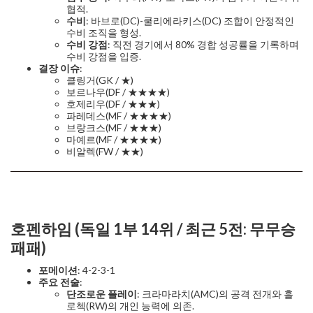
협적.
수비
: 바브로(DC)-쿨리에라키스(DC) 조합이 안정적인
수비 조직을 형성.
수비 강점
: 직전 경기에서 80% 경합 성공률을 기록하며
수비 강점을 입증.
결장 이슈
:
클링거(GK / ★)
보르나우(DF / ★★★★)
호제리우(DF / ★★★)
파레데스(MF / ★★★★)
브랑크스(MF / ★★★)
마예르(MF / ★★★★)
비알렉(FW / ★★)
호펜하임 (독일 1부 14위 / 최근 5전: 무무승
패패)
포메이션
: 4-2-3-1
주요 전술
:
단조로운 플레이
: 크라마라치(AMC)의 공격 전개와 흘
로첵(RW)의 개인 능력에 의존.