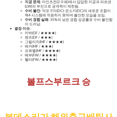
지공 문제
: 마인츠전(2-0 패)에서 답답한 지공과 라르센
(LW)의 부진으로 공격력이 제한됨.
수비 불안
: 악포구마(DC)-은소키(DC)의 새로운 조합이
백4 시스템에 적응하지 못하며 불안한 모습을 보임.
수비 경합 실패
: 35%의 낮은 경합 성공률로 수비 불안함
이 드러남.
결장 이슈
:
카박(DF / ★★★★)
렌츠(DF / ★★★)
그릴리치(MF / ★★★★)
베커(MF / ★★★)
프뢰멜(MF / ★★★★)
베부(FW / ★★★★)
뷜터(FW / ★★★★)
볼프스부르크 승
분데스리가 해외축구배팅사