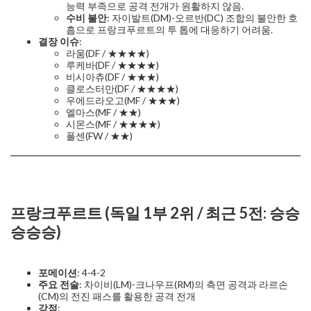
능력 부족으로 공격 전개가 원활하지 않음.
수비 불안
: 자이발트(DM)-오르반(DC) 조합의 불안한 호
흡으로 프랑크푸르트의 투 톱에 대응하기 어려움.
결장 이슈
:
라움(DF / ★★★★)
루케바(DF / ★★★★)
비시아츄(DF / ★★★)
클로스터만(DF / ★★★★)
우에드라오고(MF / ★★★)
엘마스(MF / ★★)
시몬스(MF / ★★★★)
폴센(FW / ★★)
프랑크푸르트 (독일 1부 2위 / 최근 5전: 승승
승승승)
포메이션
: 4-4-2
주요 전술
: 차이비(LM)-크나우프(RM)의 측면 공격과 라르손
(CM)의 전진 패스를 활용한 공격 전개
강점
: