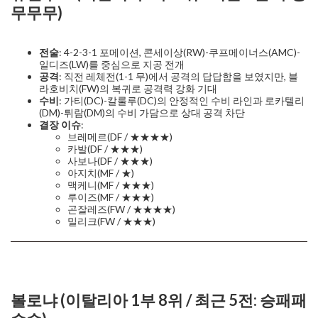
무무무)
전술
: 4-2-3-1 포메이션, 콘세이상(RW)-쿠프메이너스(AMC)-
일디즈(LW)를 중심으로 지공 전개
공격
: 직전 레체전(1-1 무)에서 공격의 답답함을 보였지만, 블
라호비치(FW)의 복귀로 공격력 강화 기대
수비
: 가티(DC)-칼룰루(DC)의 안정적인 수비 라인과 로카텔리
(DM)-튀람(DM)의 수비 가담으로 상대 공격 차단
결장 이슈
:
브레메르(DF / ★★★★)
카발(DF / ★★★)
사보나(DF / ★★★)
아지치(MF / ★)
맥케니(MF / ★★★)
루이즈(MF / ★★★)
곤잘레즈(FW / ★★★★)
밀리크(FW / ★★★)
볼로냐 (이탈리아 1부 8위 / 최근 5전: 승패패