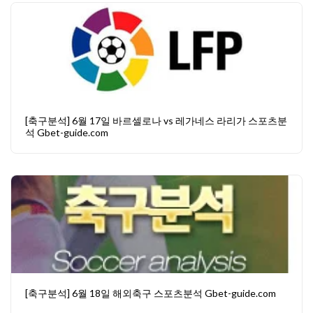
[축구분석] 6월 17일 바르셀로나 vs 레가네스 라리가 스포츠분
석 Gbet-guide.com
[축구분석] 6월 18일 해외축구 스포츠분석 Gbet-guide.com