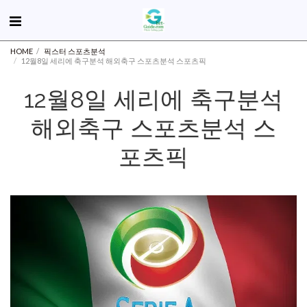
HOME
픽스터 스포츠분석
12월8일 세리에 축구분석 해외축구 스포츠분석 스포츠픽
12월8일 세리에 축구분석
해외축구 스포츠분석 스
포츠픽