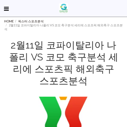
HOME
픽스터 스포츠분석
2월11일 코파이탈리아 나폴리 VS 코모 축구분석 세리에 스포츠픽 해외축구 스포츠분
석
2월11일 코파이탈리아 나
폴리 VS 코모 축구분석 세
리에 스포츠픽 해외축구
스포츠분석