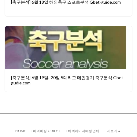
[축구분석] 6월 18일 해외축구 스포츠분석 Gbet-guide.com
[축구분석] 6월 19일~20일 5대리그 메인경기 축구분석 Gbet-
gudie.com
HOME
+해외배팅 GUIDE+
+해외메이저배팅업체+
더 보기