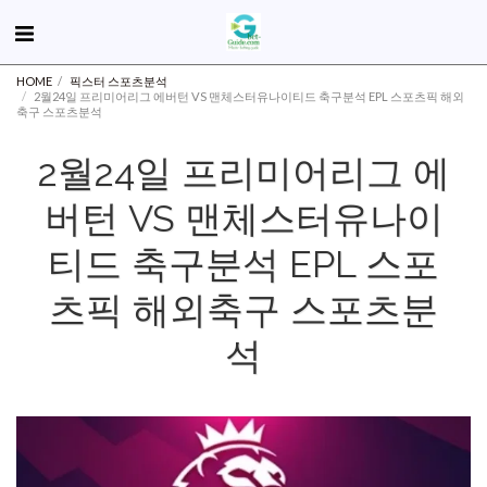
HOME
픽스터 스포츠분석
2월24일 프리미어리그 에버턴 VS 맨체스터유나이티드 축구분석 EPL 스포츠픽 해외
축구 스포츠분석
2월24일 프리미어리그 에
버턴 VS 맨체스터유나이
티드 축구분석 EPL 스포
츠픽 해외축구 스포츠분
석