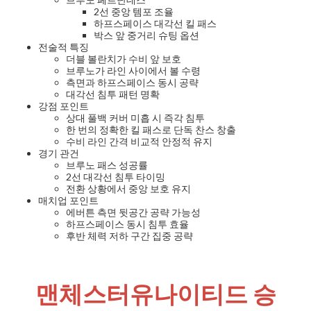
2선 중앙 템포 조율
하프스페이스 대각선 킬 패스
박스 앞 중거리 슈팅 옵션
전술적 특징
더블 볼란치가 수비 앞 보호
브루노가 라인 사이에서 볼 수령
측면과 하프스페이스 동시 공략
대각선 침투 패턴 명확
강점 포인트
상대 풀백 커버 미흡 시 즉각 침투
한 번의 정확한 킬 패스로 단독 찬스 창출
수비 라인 간격 비교적 안정적 유지
경기 관건
브루노 패스 성공률
2선 대각선 침투 타이밍
전환 상황에서 중앙 보호 유지
매치업 포인트
에버튼 측면 뒷공간 공략 가능성
하프스페이스 동시 침투 효율
후반 체력 저하 구간 집중 공략
맨체스터유나이티드 승