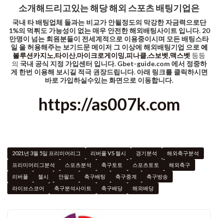
소개해드리고있는 해당 해외 스포츠 배팅기업은
국내 타 배팅업체 들과는 비교가 안될정도의 막강한 자금력으로
단
1%의 먹튀도 가능성이 없는 매우 안전한 해외배팅사이트 입니다.
20
만명이 넘는 회원분들이 전세계적으로 이용중이시며
모든 배팅스타
일 을 허용해주는 보기드문 메이저 그 이상에 해외배팅기업 으로
에
볼루션카지노,타이산,마이크로게이밍,피나클,스보벳,맥스벳
등등
의
국내 공식 지정 가입센터 입니다.
Gbet-guide.com 에서
정중하
게
한번 이용해 보시길 적극 권장드립니다.
아래 링크를 클릭하시면
바로 가입하실수있는 화면으로 이동합니다.
https://as007k.com
2021년 3월 5일 프리미어리그
리버풀 VS 첼시
경기분석
해외축구분석
프리미어리그분석
스포츠분석
축구토토
스포츠토토
해외축구
리버풀
첼시
안필드
축구배팅
축구중계
축구방송
라이브스코어
축구분석사이트
축구배당
해외배당