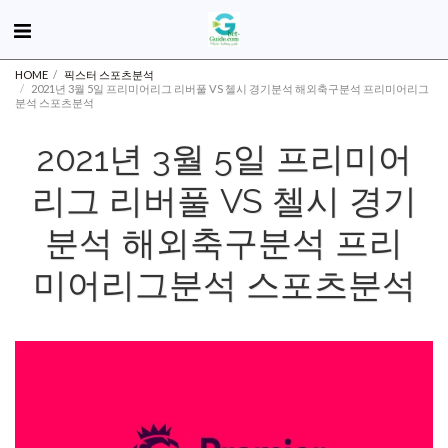
HOME
픽스터 스포츠분석
2021년 3월 5일 프리미어리그 리버풀 VS 첼시 경기분석 해외축구분석 프리미어리그
분석 스포츠분석
2021년 3월 5일 프리미어
리그 리버풀 VS 첼시 경기
분석 해외축구분석 프리
미어리그분석 스포츠분석