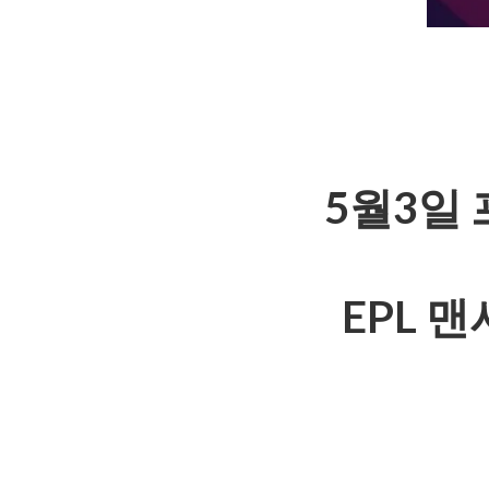
5월3일
EPL 