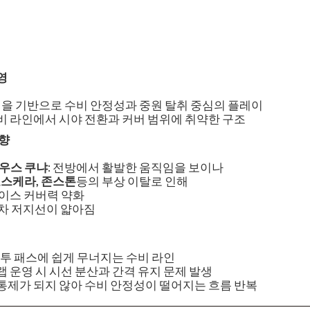
영
이션을 기반으로 수비 안정성과 중원 탈취 중심의 플레이
 라인에서 시야 전환과 커버 범위에 취약한 구조
영향
우스 쿠냐
: 전방에서 활발한 움직임을 보이나
모스케라, 존스톤
등의 부상 이탈로 인해
이스 커버력 약화
1차 저지선이 얇아짐
원투 패스에 쉽게 무너지는 수비 라인
 운영 시 시선 분산과 간격 유지 문제 발생
제가 되지 않아 수비 안정성이 떨어지는 흐름 반복