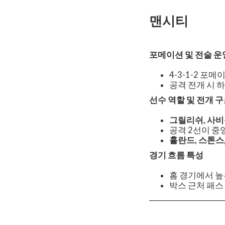
맨시티
포메이션 및 전술 운
4-3-1-2 
공격 전개 시 
선수 역할 및 전개 
그릴리쉬, 사
공격 2선이 중
홀란드, 스톤스,
경기 흐름 특성
홈 경기에서 높
박스 근처 패스