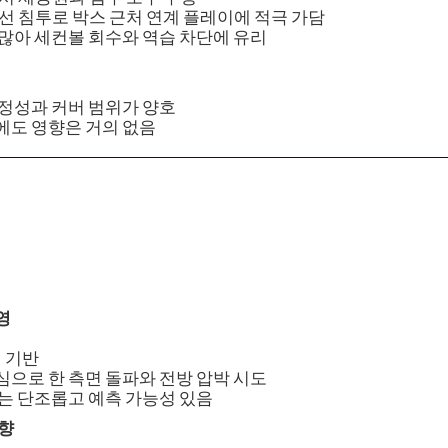
 2선 침투로 박스 근처 연계 플레이에 적극 가담
많아 세컨볼 회수와 역습 차단에 유리
정성과 커버 범위가 양호
도 영향은 거의 없음
영
션 기반
심으로 한 측면 돌파와 전방 압박 시도
는 단조롭고 예측 가능성 있음
영향