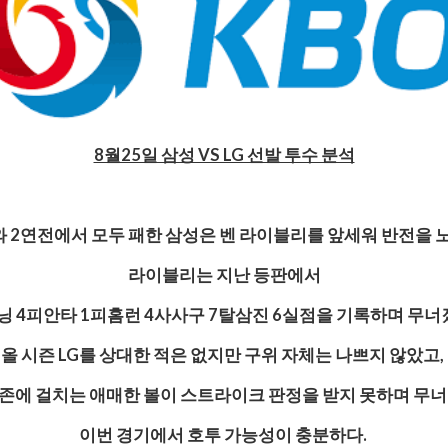
8월25일 삼성 VS LG 선발 투수 분석
 2연전에서 모두 패한 삼성은 벤 라이블리를 앞세워 반전을 
라이블리는 지난 등판에서
닝 4피안타 1피홈런 4사사구 7탈삼진 6실점을 기록하며 무너
올 시즌 LG를 상대한 적은 없지만 구위 자체는 나쁘지 않았고,
존에 걸치는 애매한 볼이 스트라이크 판정을 받지 못하며 무
이번 경기에서 호투 가능성이 충분하다.