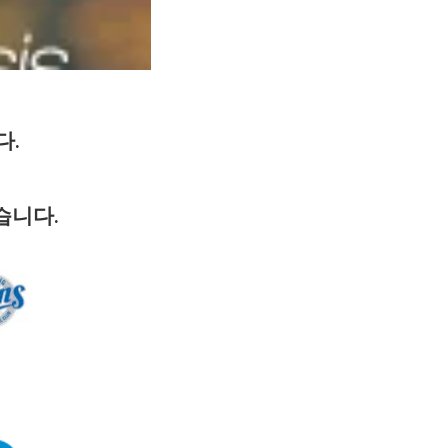
다.
습니다.