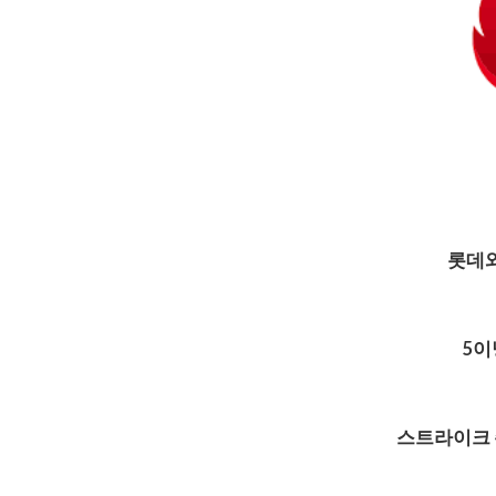
롯데와
5이
스트라이크 