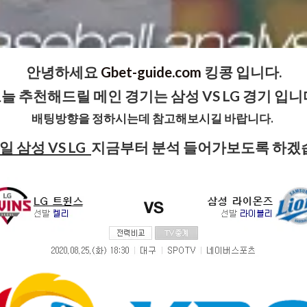
안녕하세요
Gbet-guide.com
킹콩 입니다.
늘 추천해드릴 메인 경기는 삼성 VS LG 경기 입니
배팅방향을 정하시는데 참고해보시길 바랍니다.
일 삼성 VS LG
지금부터 분석 들어가보도록 하겠