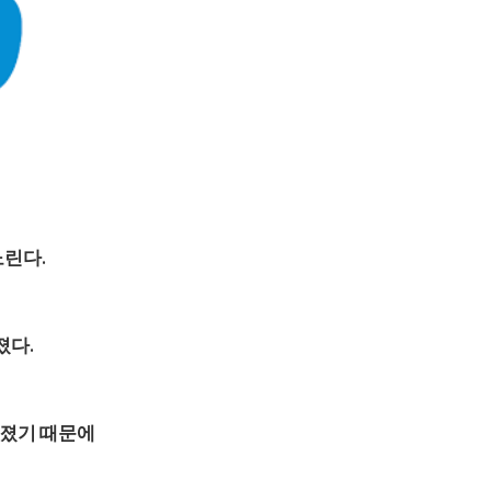
노린다.
졌다.
너졌기 때문에