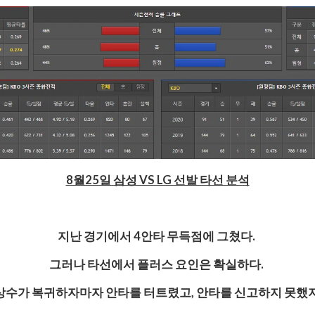
8월25일 삼성 VS LG 선발 타선 분석
지난 경기에서 4안타 무득점에 그쳤다.
그러나 타선에서 플러스 요인은 확실하다.
상수가 복귀하자마자 안타를 터트렸고, 안타를 신고하지 못했