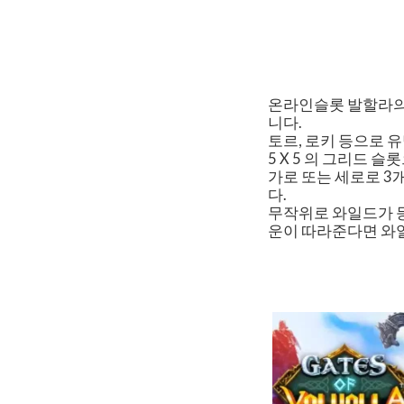
온라인슬롯 발할라의
니다.
토르, 로키 등으로 
5 X 5 의 그리드 
가로 또는 세로로 3
다.
무작위로 와일드가 등
운이 따라준다면 와일