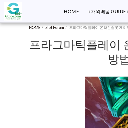
HOME
+해외배팅 GUIDE
HOME
Slot Forum
프라그마틱플레이 온라인슬롯 게이트
프라그마틱플레이 온
방법