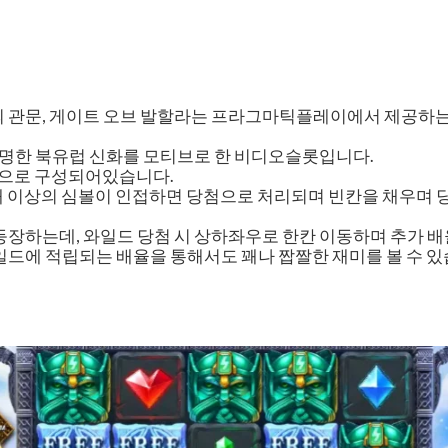
 관문, 게이트 오브 발할라는 프라그마틱플레이에서 제공하는
유명한 북유럽 신화를 모티브로 한 비디오슬롯입니다.
슬롯으로 구성되어있습니다.
개 이상의 심볼이 인접하면 당첨으로 처리되며 빈칸을 채우며 
장하는데, 와일드 당첨 시 상하좌우로 한칸 이동하며 추가 배
드에 적립되는 배율을 통해서도 꽤나 짭짤한 재미를 볼 수 있