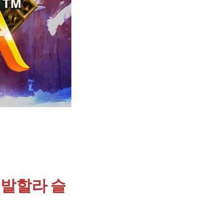
발할라 슬