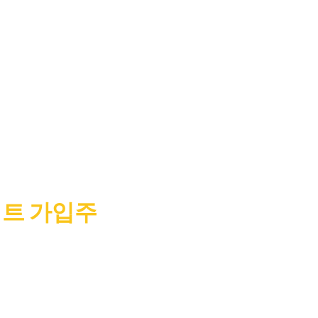
트 가입주