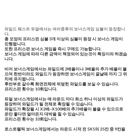
와일드 웨스트 듀얼에서는 여러종류의 보너스게임 심볼이 등장합니
다.
총 모양의 프리스핀 심볼 3개 이상의 심볼이 등장 시 보너스 게임이
진행됩니다.
또한 프리스핀 보너스 게임을 즉시 구매도 가능합니다.
보너스 게임에 따라 다른 금액이 책정되어 있는것이 특징이라 하겠습
니다.
비어 보너스게임에서는 와일드에 2배율이나 3배율의 추가 배율이 붙
으며 한번이라도 와일드가 등장하면 보너스게임이 끝날때 까지 그 위
치에 유지됩니다.
후반부로 갈수록 화면전체에 뒤덮힌 와일드를 보실 수 있습니다.
프리스핀 횟수는 10회입니다.
듀얼 보너스게임에서는 매 라운드 마다 최소 하나 이상의 와일드가
등장하며 와일드가 릴 전체로 확장될 수 있습니다.
와일드가 확장될 시 X2배~X100배의 추가배율이 붙을 수 있으므로
운만 좋다면 얼마든지 대박을 칠 수 있습니다.
프리스핀 횟수는 10회입니다.
로스트렐릭 보너스게임에서는 라운드 시작 전 5X5의 25칸 중 9칸을