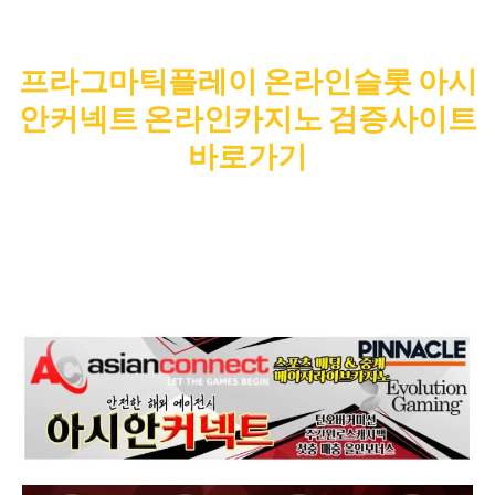
프라그마틱플레이 온라인슬롯 아시
안커넥트 온라인카지노 검증사이트
바로가기