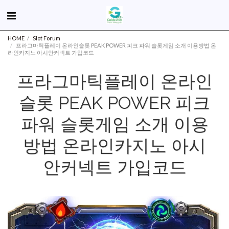
HOME
Slot Forum
프라그마틱플레이 온라인슬롯 PEAK POWER 피크 파워 슬롯게임 소개 이용방법 온
라인카지노 아시안커넥트 가입코드
프라그마틱플레이 온라인
슬롯 PEAK POWER 피크
파워 슬롯게임 소개 이용
방법 온라인카지노 아시
안커넥트 가입코드