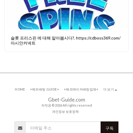
슬롯 프리스핀 에 대해 알아봅시다?. https://cdboss369.com/
아시안커넥트
HOME
+해외배팅 GUIDE+
+해외메이저배팅업체+
더 보기
Gbet-Guide.com
저작권 © 2026 All rights reserved
개인정보 보호정책
구독