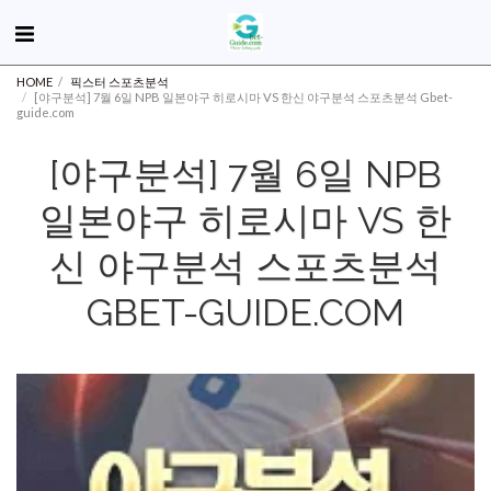
HOME
픽스터 스포츠분석
[야구분석] 7월 6일 NPB 일본야구 히로시마 VS 한신 야구분석 스포츠분석 Gbet-
guide.com
[야구분석] 7월 6일 NPB
일본야구 히로시마 VS 한
신 야구분석 스포츠분석
GBET-GUIDE.COM