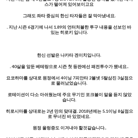
스가 떨어져 있어보이고요
그래도 좌타 중심의 한신 타자들은 잘 막아냈네요.
. 지난 시즌 6경기에 나서 1.89의 언터처블한 투구 내용을 선보인 바
있는 히로키 입니다.
한신 선발은 나카타 겐이치입니다.
. 40살을 앞둔 베테랑으로 시즌 첫 등판에선 패전투수가 됐네요..
요코하마를 상대로 원정에서 4이닝 7피안타 2볼넷 5탈삼진 3실점으
로 물러났었습니다.
로테이션이 다소 아쉬웠는데 주요 무기인 포크볼이 말을 듣지 않았
습니다.
히로시마를 상대로는 2년 만의 맞대결. 2018년에는 5.1이닝 8실점으
로 무너진 바 있었네요.
원정 울렁증도 이겨내야 할것같습니다..