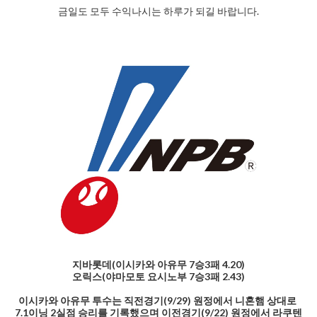
금일도 모두 수익나시는 하루가 되길 바랍니다.
지바롯데(이시카와 아유무 7승3패 4.20)
오릭스(야마모토 요시노부 7승3패 2.43)
이시카와 아유무 투수는 직전경기(9/29) 원정에서 니혼햄 상대로
7.1이닝 2실점 승리를 기록했으며 이전경기(9/22) 원정에서 라쿠텐