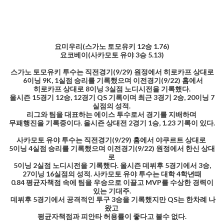
요미우리(스가노 토모유키 12승 1.76)
요코베이(사카모토 유야 3승 5.13)
스가노 토모유키 투수는 직전경기(9/29) 원정에서 히로카프 상대로
6이닝 9K, 1실점 승리를 기록했으며 이전경기(9/22) 홈에서
히로카프 상대로 8이닝 3실점 노디시전을 기록했다.
올시즌 15경기 12승, 12경기 QS 기록이며 최근 3경기 2승, 20이닝 7
실점의 성적.
리그와 팀을 대표하는 에이스 투수로서 경기를 지배하며
무패행진을 기록중이다. 올시즌 상대전 2경기 1승, 1.23 기록이 있다.
사카모토 유야 투수는 직전경기(9/29) 홈에서 야쿠르트 상대로
5이닝 4실점 승리를 기록했으며 이전경기(9/22) 원정에서 한신 상대
로
5이닝 2실점 노디시전을 기록했다. 올시즌 데뷔후 5경기에서 3승,
27이닝 16실점의 성적. 사카모토 유야 투수는 대학 4학년때
0.84 평균자책점 속에 팀을 우승으로 이끌고 MVP를 수상한 경력이
있는 기대주.
데뷔후 5경기에서 공격적인 투구 3승을 기록했지만 QS는 한차례 나
왔고
평균자책점과 피안타 허용률이 좋다고 볼수 없다.