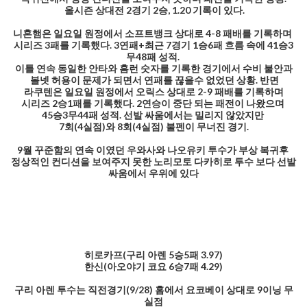
올시즌 상대전 2경기 2승, 1.20 기록이 있다.
니혼햄은 일요일 원정에서 소프트뱅크 상대로 4-8 패배를 기록하며
시리즈 3패를 기록했다. 3연패+최근 7경기 1승6패 흐름 속에 41승3
무48패 성적.
이틀 연속 동일한 안타와 홈런 숫자를 기록한 경기에서 수비 불안과
볼넷 허용이 문제가 되면서 연패를 끊을수 없었던 상황. 반면
라쿠텐은 일요일 원정에서 오릭스 상대로 2-9 패배를 기록하며
시리즈 2승1패를 기록했다. 2연승이 중단 되는 패전이 나왔으며
45승3무44패 성적. 선발 싸움에서는 밀리지 않았지만
7회(4실점)와 8회(4실점) 불펜이 무너진 경기.
9월 꾸준함의 연속 이였던 우와사와 나오유키 투수가 부상 복귀후
정상적인 컨디션을 보여주지 못한 노리모토 다카히로 투수 보다 선발
싸움에서 우위에 있다
히로카프(구리 아렌 5승5패 3.97)
한신(아오야기 코요 6승7패 4.29)
구리 아렌 투수는 직전경기(9/28) 홈에서 요코베이 상대로 9이닝 무
실점