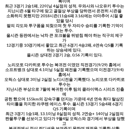
록이며
최근 3경기 2승1패, 22이닝 4실점의 성적. 우와사와 나오유키 투수는
지난시즌 6월 타구에 맞고 골절상 부상을 당하면서 온전히 시즌을
소화하지 못했지만 2018시즌(11승6패 3.16)에는 아마추어 시절 좋
았을 당시
팔의 각도와 투구폼을 되찾으며 첫 두 자리수 승리를 기록한 기억이
있는 투수.
올시즌 등판에서는 낙차 큰 포크볼을 뒤받침 해야 하는 직구의 제구
가
12경기중 10경기에서 좋았고 최근 6경기 4승2패, 6연속 QS를 기록
하는 상승세에 있다.
올시즌 상대전 2경기 2승, 0.56 기록이 있다.
노리모토 다카히로 투수는 복귀전 이였던 직전경기(9/29) 홈에서
소프트뱅크 상대로 4.1이닝 5실점 패전을 기록했으며 이전경기(9/4)
홈에서
오릭스 상대로 3이닝 2실점 노디시전을 기록했다. 노리모토 다카히로
투수는
지난시즌 부상으로 7월에 복귀한 이후 팀의 클라이맥스 시리즈 진출
에
공헌 했으며 155km의 강속구를 던지는 가운데 4년 연속 최다 탈삼진
타이틀을 차지한 라쿠텐 에이스 투수. 올시즌 13경기 5승4패 6경기
QS 기록이며
최근 3경기 1승1패, 13.1이닝 8실점의 성적. 2연승+ 14이닝 2실점의
짠물투구를 선보이고 있다가 9월4일 오릭스와 경기에서 부상을 당했
고
복귀전에서 정상 컨디션을 보여주지 못하며 패전을 기록한 상황.