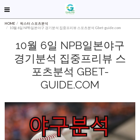
HOME
픽스터 스포츠분석
10월 6일 NPB일본야구 경기분석 집중프리뷰 스포츠분석 Gbet-guide.com
10월 6일 NPB일본야구
경기분석 집중프리뷰 스
포츠분석 GBET-
GUIDE.COM