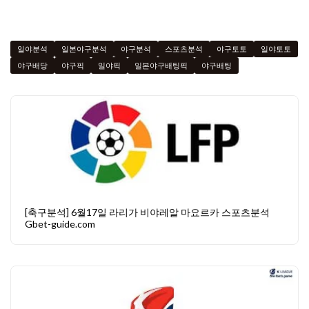
일야분석
일본야구분석
야구분석
스포츠분석
야구토토
일야토토
야구배당
야구픽
일야픽
일본야구배팅픽
야구배팅
[축구분석] 6월17일 라리가 비야레알 마요르카 스포츠분석
Gbet-guide.com