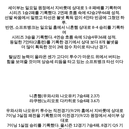
세이부는 일요일 원정에서 지바롯데 상대로 1-8 패배를 기록하며
시리즈 1승2패를 기록했다. 2연패 흐름 속에 42승2무46패 성적.
선발 싸움에서 밀렸고 타선은 볼넷 획득 없이 4안타 빈공에 그쳤던 하
루.
반면, 소프트뱅크는 일요일 홈에서 니혼햄 상대로 8-4 승리를 기록하
며
시리즈 3승을 기록했다. 4연승 흐름 속에 52승4무36패 성적.
동일한 7안타(2홈런)를 기록한 경기에서 상대 보다 8개 볼넷을
더 많이 획득한 것이 2배 점수 차이로 타나난 경기.
탈삼진 능력이 올라온 센가 고다이 투수가 마운드 위에서 버티는
힘을 보여줄 것이며 상승세 리듬을 타고 있는 소프트뱅크 타선 이다
니혼햄(우와사와 나오유키 7승4패 2.37)
라쿠텐(노리모토 다카히로 5승4패 3.67)
우와사와 나오유키 투수는 직전경기(9/29) 홈에서 지바롯데 상대로
7이닝 3실점 패전을 기록했으며 이전경기(9/22) 원정에서 세이부 상
대로
7이닝 1실점 승리를 기록했다. 올시즌 12경기 7승4패, 8경기 QS 기