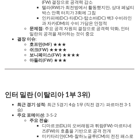
(FW) 결장으로 공격력 감소
텔라(RW)가 최전방에서 활동했지만, 상대 페널티
박스 안쪽 터치가 3회에 그침
인카피에(DC)-타(DC)-탑소바(DC) 백3 수비라인
과 자카(DM)의 수비 가담은 안정적
문제점
: 주요 공격 자원의 결장으로 공격력 약화, 인터
밀란의 공격을 제어하는 것이 중요
결장 이슈
:
호프만(MF)
★★★
쉬크(FW)
★★★★
보니페이스(FW)
★★★★
아들리(FW)
★★★
인터 밀란 (이탈리아 1부 3위)
최근 경기 성적
: 최근 5경기 4승 1무 (직전 경기: 파르마전 3-1
승)
주요 포메이션
: 3-5-2
주요 전술
:
디마르코(DL)의 오버래핑과 튀람(FW)-마르티네
즈(FW)의 호흡을 기반으로 공격 전개
미키타리얀(CM)-찰하노글루(CM)의 전진 패스로