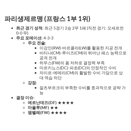
파리생제르맹 (프랑스 1부 1위)
최근 경기 성적
: 최근 5경기 2승 2무 1패 (직전 경기: 오세르전
0-0 무)
주요 포메이션
: 4-3-3
주요 전술
:
이강인(RW)-바르콜라(LW)를 활용한 지공 전개
비티냐(CM)-루이즈(CM)의 뛰어난 패스 능력으로
공격 전개
하무스(FW)의 폼 저하로 결정력 부족
마르키뇨스(DC)-파초(DC)의 안정적인 수비
자이르-에메리(CM)의 활발한 수비 가담으로 상
대 역습 차단
강점
:
잘츠부르크의 부족한 수비를 효과적으로 공략 가
능
결장 이슈
:
에르난데즈(DF)
★★★★
마율루(MF)
★★
뎀벨레(FW)
★★★★