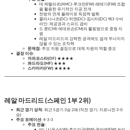
데 케텔라르(AMC)-루크먼(FW)-레테기(FW) 조합
을 활용한 유기적인 지공 전개
전방의 연계 플레이로 득점력 발휘
콜라시나츠(DC)-히엔(DC)-짐시티(DC) 백3 수비
라인: 제공권과 스피드 겸비
드 룬(CM)-에데르손(CM)의 활동량으로 중원 지
원
레알 마드리드의 강력한 공격에도 쉽게 무너지지
않을 수 있는 조직력
문제점
: 주요 자원 결장으로 대체 자원의 역할 중요
결장 이슈
:
자파코스타(DF)
★★★★
콰드라도(MF)
★★★
스카마카(FW)
★★★★
레알 마드리드 (스페인 1부 2위)
최근 경기 성적
: 최근 5경기 3승 2패 (직전 경기: 지로나전 3-0
승)
주요 포메이션
: 4-3-3
주요 전술
:
비니시우스(LW)-호드리구(RW)-음바페(FW) 쓰리