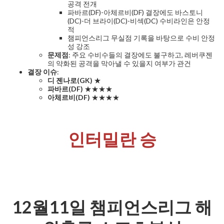
공격 전개
파바르(DF)-아체르비(DF) 결장에도 바스토니
(DC)-더 브라이(DC)-비섹(DC) 수비라인은 안정
적
챔피언스리그 무실점 기록을 바탕으로 수비 안정
성 강조
문제점
: 주요 수비수들의 결장에도 불구하고, 레버쿠젠
의 약화된 공격을 막아낼 수 있을지 여부가 관건
결장 이슈
:
디 젠나로(GK)
★
파바르(DF)
★★★★
아체르비(DF)
★★★★
인터밀란 승
12월11일 챔피언스리그 해