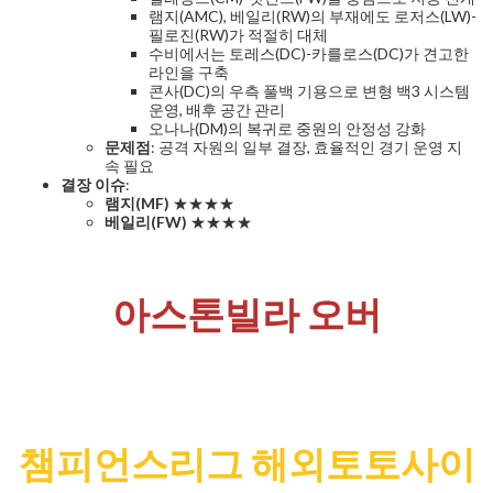
램지(AMC), 베일리(RW)의 부재에도 로저스(LW)-
필로진(RW)가 적절히 대체
수비에서는 토레스(DC)-카를로스(DC)가 견고한
라인을 구축
콘사(DC)의 우측 풀백 기용으로 변형 백3 시스템
운영, 배후 공간 관리
오나나(DM)의 복귀로 중원의 안정성 강화
문제점
: 공격 자원의 일부 결장, 효율적인 경기 운영 지
속 필요
결장 이슈
:
램지(MF)
★★★★
베일리(FW)
★★★★
아스톤빌라 오버
챔피언스리그 해외토토사이