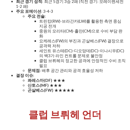
최근 경기 성적
: 최근 5경기 3승 2패 (직전 경기: 모레이렌세전
1-2 패)
주요 포메이션
: 3-4-3
주요 전술
:
트린캉(RW)-브라간카(LW)를 활용한 측면 중심
지공 전개
중원의 모리타(CM)-휼만(CM)으로 수비 부담 완
화
요케레스(FW)의 부진과 곤살베스(FW) 결장으로
공격력 저하
세인트 유스테(DC)-디오망데(DC)-이나시우(DC)
의 백3가 라인 컨트롤 문제로 불안정
클럽 브뤼헤의 정교한 공격에 안정적인 수비 조직
필요
문제점
: 배후 공간 관리와 공격 효율성 저하
결장 이슈
:
콰레스마(DF)
★★★
산토스(MF)
★★★
곤살베스(FW)
★★★★★
클럽 브뤼헤 언더