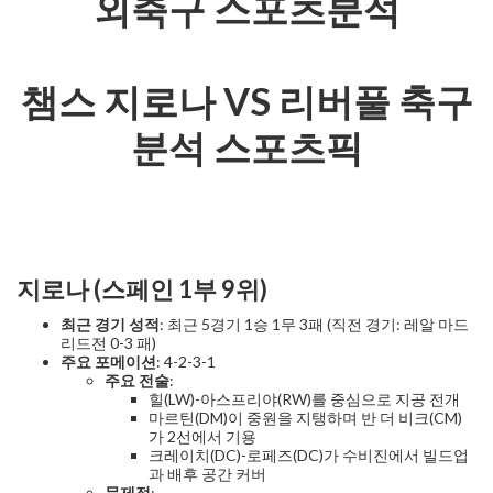
외축구 스포츠분석
챔스 지로나 VS 리버풀 축구
분석 스포츠픽
지로나 (스페인 1부 9위)
최근 경기 성적
: 최근 5경기 1승 1무 3패 (직전 경기: 레알 마드
리드전 0-3 패)
주요 포메이션
: 4-2-3-1
주요 전술
:
힐(LW)-아스프리야(RW)를 중심으로 지공 전개
마르틴(DM)이 중원을 지탱하며 반 더 비크(CM)
가 2선에서 기용
크레이치(DC)-로페즈(DC)가 수비진에서 빌드업
과 배후 공간 커버
문제점
: