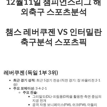
12월11일 챔피언스리그 해
외축구 스포츠분석
챔스 레버쿠젠 VS 인터밀란
축구분석 스포츠픽
레버쿠젠 (독일 1부 3위)
최근 경기 성적
: 최근 5경기 전승 (직전 경기: 장 파울리전 2-1
승)
주요 포메이션
: 3-4-2-1
주요 전술
:
그리말도(DL)-프림퐁(DR)을 활용한 측면 중심의
지공 전개
공격 자원 보니페이스(FW), 쉬크(FW), 아들리