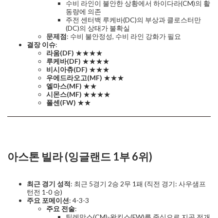
수비 라인이 불안한 상황에서 하이다라(CM)의 활
동량에 의존
주전 센터백 루케바(DC)의 부상과 클로스터만
(DC)의 상태가 불확실
문제점
: 수비 불안정성, 수비 라인 강화가 필요
결장 이슈
:
라움(DF)
★★★★
루케바(DF)
★★★★
비시아츄(DF)
★★★
우에드라오고(MF)
★★★
엘마스(MF)
★★
시몬스(MF)
★★★★
폴센(FW)
★★
아스톤 빌라 (잉글랜드 1부 6위)
최근 경기 성적
: 최근 5경기 2승 2무 1패 (직전 경기: 사우샘프
턴전 1-0 승)
주요 포메이션
: 4-3-3
주요 전술
:
틸레망스(CM)-왓킨스(FW)를 중심으로 지공 전개