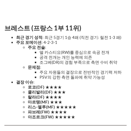
브레스트 (프랑스 1부 11위)
최근 경기 성적
: 최근 5경기 1승 4패 (직전 경기: 릴전 1-3 패)
주요 포메이션
: 4-2-3-1
주요 전술
:
델 카스티요(RW)를 중심으로 속공 전개
공격 전개는 개인 능력에 의존
조그베(DR)의 경험 부족으로 측면 수비 취약
문제점
:
주요 자원들의 결장으로 전반적인 경기력 저하
PSV의 강한 측면 돌파에 취약 가능성
결장 이슈
:
로코(DF)
★★★★
쿨리발리(DF)
★★★
랄라(DF)
★★★★
마르탱(MF)
★★★
리스-멜루(MF)
★★★★★
파브레(FW)
★★★★
아조르크(FW)
★★★★★