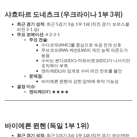
샤흐타르 도네츠크 (우크라이나 1부 3위)
최근 경기 성적
: 최근 5경기 3승 1무 1패 (직전 경기: 보르스클
라전 3-1 승)
주요 포메이션
: 4-2-3-1
주요 전술
:
수다코우(AMC)를 중심으로 속공 전개 선호
주브코프(RW)-케빈(LW)의 개인 능력 의존도가
높음
수비는 본다르(DC)-마트비옌코(DC)가 나서지만
조직력이 부족
엔리케(DL)의 징계로 수비 라인 컨트롤 불안
문제점
:
바이에른 뮌헨의 강한 압박에 취약 가능성
결장 이슈
:
엔리케(DF)
★★★★
바이에른 뮌헨 (독일 1부 1위)
최근 경기 성적
: 최근 5경기 3승 1무 1패 (직전 경기: 하이덴하