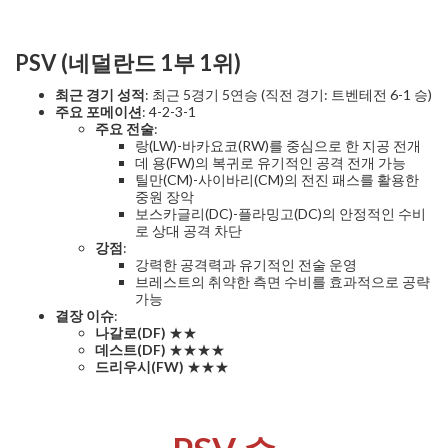
PSV (네덜란드 1부 1위)
최근 경기 성적
: 최근 5경기 5연승 (직전 경기: 트벤테전 6-1 승)
주요 포메이션
: 4-2-3-1
주요 전술
:
랑(LW)-바카요코(RW)를 중심으로 한 지공 전개
데 용(FW)의 복귀로 유기적인 공격 전개 가능
틸만(CM)-사이바리(CM)의 전진 패스를 활용한
중원 장악
보스카글리(DC)-플라밍고(DC)의 안정적인 수비
로 상대 공격 차단
강점
:
강력한 공격력과 유기적인 전술 운영
브레스트의 취약한 측면 수비를 효과적으로 공략
가능
결장 이슈
:
나갈로(DF)
★★
데스트(DF)
★★★★
드리우시(FW)
★★★