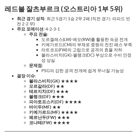
레드불 잘츠부르크 (오스트리아 1부 5위)
최근 경기 성적
: 최근 5경기 1승 2무 2패 (직전 경기: 라피드 빈
전 2-2 무)
주요 포메이션
: 4-2-3-1
주요 전술
:
도르겔레스(LW)-예오(RW)를 활용한 속공 전개
키예가르드(CM)의 부재로 중원의 전진 패스 부족
라트코프(FW)의 고립으로 공격의 효율 저하
블라스비치(GK)-블랭크(DC) 부상으로 수비 안정
성 상실
문제점
:
PSG의 강한 공격 전개에 쉽게 무너질 가능성
결장 이슈
:
블라스비치(GK)
★★★★
모르갈라(DF)
★★
테르지치(DF)
★★★
블랭크(DF)
★★★
피아토프스키(DF)
★★★★
바이두(MF)
★★
키예가르드(MF)
★★★★
페르난두(FW)
★★★
코나테(FW)
★★★★