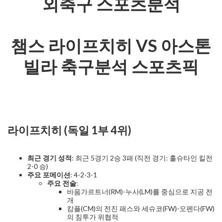
외축구 스포츠분석
챔스 라이프치히 VS 아스톤
빌라 축구분석 스포츠픽
라이프치히 (독일 1부 4위)
최근 경기 성적
: 최근 5경기 2승 3패 (직전 경기: 홀슈타인 킬전
2-0 승)
주요 포메이션
: 4-2-3-1
주요 전술
:
바움가르트너(RM)-누사(LM)를 중심으로 지공 전
개
캄플(CM)의 전진 패스와 세슈코(FW)-오펜다(FW)
의 침투가 위협적