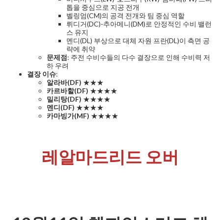
톱을 중심으로 지공 전개
벨링엄(CM)의 공격 전개와 팀 중심 역할
뤼디거(DC)-추아메니(DM)로 안정적인 수비 밸런
스 유지
멘디(DL) 부상으로 대체 자원 프란(DL)이 측면 공
략에 취약
문제점
: 주전 수비수들의 다수 결장으로 인해 수비력 저
하 우려
결장 이슈
:
알라바(DF)
★★★
카르바할(DF)
★★★★
밀리탕(DF)
★★★★
멘디(DF)
★★★★
카마빙가(MF)
★★★★
레알마드리드 오버