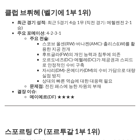
클럽 브뤼헤 (벨기에 1부 1위)
최근 경기 성적
: 최근 5경기 4승 1무 (직전 경기: 메헬렌전 2-1
승)
주요 포메이션
: 4-2-3-1
주요 전술
:
스코브 올센(RW)-바나켄(AMC)-촐리스(LW)를 활
용한 지공 전개
후트글라(FW)의 개인 능력과 침투에 의존
오르도네즈(DC)-메헬레(DC)가 제공권과 스피드
로 안정적인 수비 구축
자샤리(DM)-온예디카(DM)의 수비 가담으로 대량
실점 방지
상대의 빠른 역습에 대한 대응력 필요
문제점
: 전진 패스에 능한 자원의 부재
결장 이슈
:
메이예르(DF)
★★★★
스포르팅 CP (포르투갈 1부 1위)