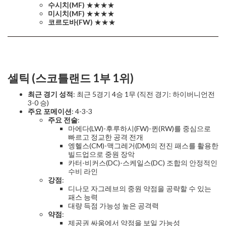
수시치(MF)
★★★★
미시치(MF)
★★★★
코르도바(FW)
★★★
셀틱 (스코틀랜드 1부 1위)
최근 경기 성적
: 최근 5경기 4승 1무 (직전 경기: 하이버니언전
3-0 승)
주요 포메이션
: 4-3-3
주요 전술
:
마에다(LW)-후루하시(FW)-퀸(RW)를 중심으로
빠르고 정교한 공격 전개
엥헬스(CM)-맥그레거(DM)의 전진 패스를 활용한
빌드업으로 중원 장악
카터-비커스(DC)-스케일스(DC) 조합의 안정적인
수비 라인
강점
:
디나모 자그레브의 중원 약점을 공략할 수 있는
패스 능력
대량 득점 가능성 높은 공격력
약점
:
제공권 싸움에서 약점을 보일 가능성