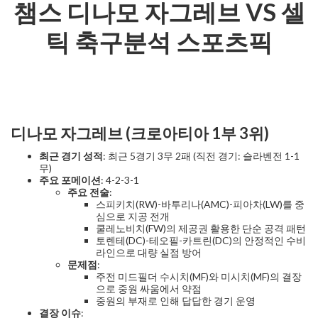
챔스 디나모 자그레브 VS 셀
틱 축구분석 스포츠픽
디나모 자그레브 (크로아티아 1부 3위)
최근 경기 성적
: 최근 5경기 3무 2패 (직전 경기: 슬라벤전 1-1
무)
주요 포메이션
: 4-2-3-1
주요 전술
:
스피키치(RW)-바투리나(AMC)-피아차(LW)를 중
심으로 지공 전개
쿨레노비치(FW)의 제공권 활용한 단순 공격 패턴
토렌테(DC)-테오필-카트린(DC)의 안정적인 수비
라인으로 대량 실점 방어
문제점
:
주전 미드필더 수시치(MF)와 미시치(MF)의 결장
으로 중원 싸움에서 약점
중원의 부재로 인해 답답한 경기 운영
결장 이슈
: