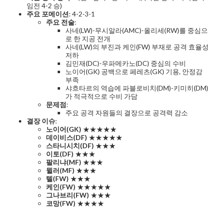
임전 4-2 승)
주요 포메이션
: 4-2-3-1
주요 전술
:
사네(LW)-무시알라(AMC)-올리세(RW)를 중심으
로 한 지공 전개
사네(LW)의 부진과 케인(FW) 부재로 공격 효율성
저하
김민재(DC)-우파메카노(DC) 중심의 수비
노이어(GK) 공백으로 페레츠(GK) 기용, 안정감
부족
샤흐타르의 역습에 파블로비치(DM)-키미히(DM)
가 적극적으로 수비 가담
문제점
:
주요 공격 자원들의 결장으로 공격력 감소
결장 이슈
:
노이어(GK)
★★★★★
데이비스(DF)
★★★★★
스타니시치(DF)
★★★
이토(DF)
★★★
팔리냐(MF)
★★★
뮐러(MF)
★★★
텔(FW)
★★★
케인(FW)
★★★★★
그나브리(FW)
★★★
코망(FW)
★★★★