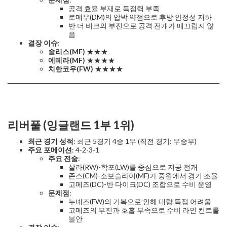
공격 효율 부재로 득점력 부족
로메우(DM)의 압박 약점으로 후방 안정성 저하
반 더 비크의 부진으로 공격 전개가 매끄럽지 않
음
결장 이슈
:
솔리스(MF)
★★★
에레라(MF)
★★★★
치한코우(FW)
★★★★
리버풀 (잉글랜드 1부 1위)
최근 경기 성적
: 최근 5경기 4승 1무 (직전 경기: 무승부)
주요 포메이션
: 4-2-3-1
주요 전술
:
살라(RW)-학포(LW)를 중심으로 지공 전개
존스(CM)-소보슬라이(MF)가 중원에서 경기 조율
고메즈(DC)-반 다이크(DC) 조합으로 수비 운영
문제점
:
누녜즈(FW)의 기복으로 인해 대량 득점 어려움
고메즈의 부진과 호흡 부족으로 수비 라인 컨트롤
불안