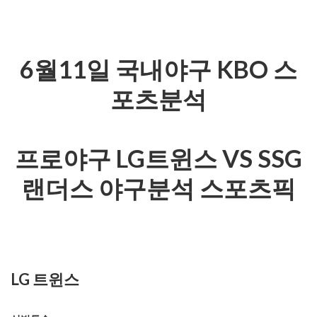
6월11일 국내야구 KBO 스
포츠분석
프로야구 LG트윈스 VS SSG
랜더스 야구분석 스포츠픽
LG 트윈스