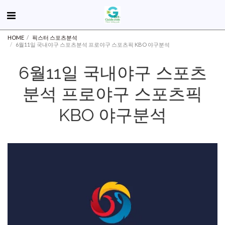
HOME
픽스터 스포츠분석
6월11일 국내야구 스포츠분석 프로야구 스포츠픽 KBO 야구분석
6월11일 국내야구 스포츠
분석 프로야구 스포츠픽
KBO 야구분석