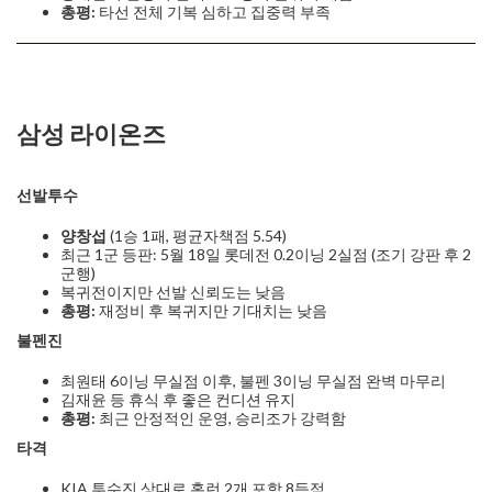
총평:
타선 전체 기복 심하고 집중력 부족
삼성 라이온즈
선발투수
양창섭
(1승 1패, 평균자책점 5.54)
최근 1군 등판: 5월 18일 롯데전 0.2이닝 2실점 (조기 강판 후 2
군행)
복귀전이지만 선발 신뢰도는 낮음
총평:
재정비 후 복귀지만 기대치는 낮음
불펜진
최원태 6이닝 무실점 이후, 불펜 3이닝 무실점 완벽 마무리
김재윤 등 휴식 후 좋은 컨디션 유지
총평:
최근 안정적인 운영, 승리조가 강력함
타격
KIA 투수진 상대로 홈런 2개 포함 8득점