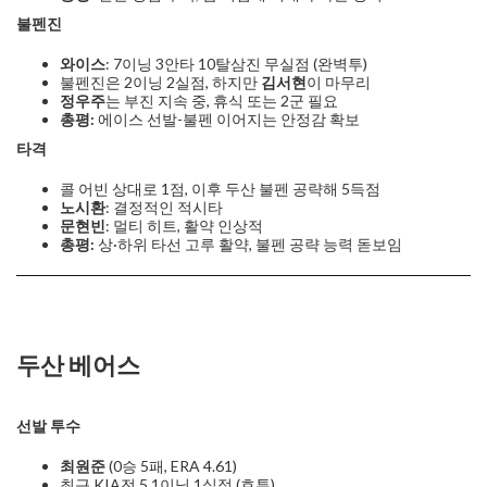
불펜진
와이스
: 7이닝 3안타 10탈삼진 무실점 (완벽투)
불펜진은 2이닝 2실점, 하지만
김서현
이 마무리
정우주
는 부진 지속 중, 휴식 또는 2군 필요
총평:
에이스 선발-불펜 이어지는 안정감 확보
타격
콜 어빈 상대로 1점, 이후 두산 불펜 공략해 5득점
노시환
: 결정적인 적시타
문현빈
: 멀티 히트, 활약 인상적
총평:
상·하위 타선 고루 활약, 불펜 공략 능력 돋보임
두산 베어스
선발 투수
최원준
(0승 5패, ERA 4.61)
최근 KIA전 5.1이닝 1실점 (호투)