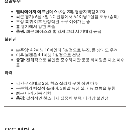
선발투수
엘리에이저 에르난데스
(3승 2패, 평균자책점 3.73)
최근 경기: 6월 5일 NC 원정에서 6.1이닝 1실점 호투 (승리)
부상 복귀 이후 안정적인 투구 이어가는 중
홈 경기에서 강한 모습
총평:
최근 페이스와 홈 강세 고려 시 기대감 높음
불펜진
손주영: 4.2이닝 10피안타 5실점으로 부진, 몸 상태도 우려
이후 불펜은 4.1이닝 1실점으로 선방
총평:
전체적으로 불펜은 준수하지만 운용 타이밍은 다소 아쉬
움
타격
김건우 상대로 2점, 찬스 살리지 못한 장면 다수
구본혁의 병살성 플레이, 5회말 득점 실패 등 흐름을 놓침
최근 타격 기복 심함
총평:
결정적인 찬스에서 집중력 부족, 타격감 불안정