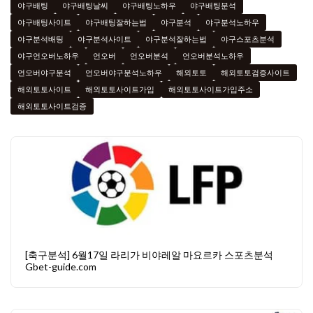
야구배팅
야구배팅날씨
야구배팅노하우
야구배팅분석
야구배팅사이트
야구배팅잘하는법
야구분석
야구분석노하우
야구분석배팅
야구분석사이트
야구분석잘하는법
야구스포츠분석
야구언오버노하우
언오버
언오버분석
언오버분석노하우
언오버야구분석
언오버야구분석노하우
해외토토
해외토토검증사이트
해외토토사이트
해외토토사이트가입
해외토토사이트가입주소
해외토토사이트검증
[축구분석] 6월17일 라리가 비야레알 마요르카 스포츠분석
Gbet-guide.com