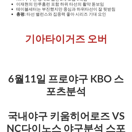
이재현의 만루홈런 포함 하위 타선의 활약 돋보임
테이블세터는 부진했지만 중심과 하위타선이 잘 뒷받침
총평:
타선 밸런스와 집중력 좋아 시리즈 기대 요인
기아타이거즈 오버
6월11일 프로야구 KBO 스
포츠분석
국내야구 키움히어로즈 VS
NC다이노스 야구분석 스포