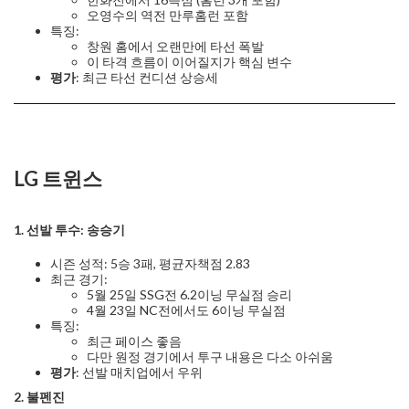
오영수의 역전 만루홈런 포함
특징:
창원 홈에서 오랜만에 타선 폭발
이 타격 흐름이 이어질지가 핵심 변수
평가
: 최근 타선 컨디션 상승세
LG 트윈스
1. 선발 투수: 송승기
시즌 성적: 5승 3패, 평균자책점 2.83
최근 경기:
5월 25일 SSG전 6.2이닝 무실점 승리
4월 23일 NC전에서도 6이닝 무실점
특징:
최근 페이스 좋음
다만 원정 경기에서 투구 내용은 다소 아쉬움
평가
: 선발 매치업에서 우위
2. 불펜진