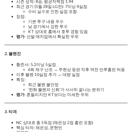
시즌 성적: 8승, 평균자책점 1.94
최근 경기 (5월 28일 LG전): 7이닝 4실점
수비 실수로 인한 실점 포함
장점:
기본 투구 내용 우수
낮 경기에서 강한 투수
KT 상대로 홈에서 호투 경험 있음
평가
: 선발 매치업에서 확실한 우위
2. 불펜진
황준서: 5.2이닝 5실점
6회 제구 난조 → 주현상 등판 직후 역전 만루홈런 허용
이후 불펜 10실점 추가 → 대량 실점
특징:
최근 불펜 불안정
‘한화 불펜의 신화’가 서서히 끝나는 분위기
평가
: 흔들리지만 KT보다는 미세한 우위
3. 타격
NC 상대로 총 5득점 (채은성 2점 홈런 포함)
핵심 타자: 채은성, 문현빈