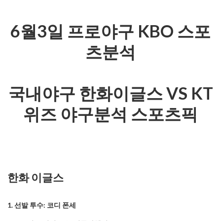
6월3일 프로야구 KBO 스포
츠분석
국내야구 한화이글스 VS KT
위즈 야구분석 스포츠픽
한화 이글스
1. 선발 투수: 코디 폰세