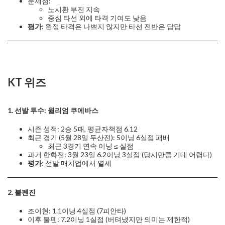
문제점:
노시환 부진 지속
중심 타선 외에 타격 기여도 낮음
평가
: 원정 타격은 나쁘지 않지만 타선 전반은 답답
KT 위즈
1. 선발 투수: 윌리엄 쿠에바스
시즌 성적: 2승 5패, 평균자책점 6.12
최근 경기 (5월 28일 두산전): 5이닝 6실점 패배
최근 3경기 연속 이닝 ≤ 실점
과거 한화전: 3월 23일 6.2이닝 3실점 (당시만큼 기대 어렵다)
평가
: 선발 매치업에서 열세
2. 불펜진
조이현: 1.1이닝 4실점 (7피안타)
이후 불펜: 7.2이닝 1실점 (버텨냈지만 의미는 제한적)