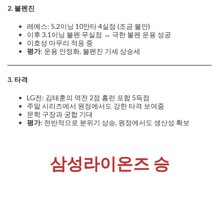
2. 불펜진
레예스: 5.2이닝 10안타 4실점 (조금 불안)
이후 3.1이닝 불펜 무실점 → 극한 불펜 운용 성공
이호성 마무리 적응 중
평가
: 운용 안정화, 불펜진 기세 상승세
3. 타격
LG전: 김태훈의 역전 2점 홈런 포함 5득점
주말 시리즈에서 원정에서도 강한 타격 보여줌
문학 구장과 궁합 기대
평가
: 전반적으로 분위기 상승, 원정에서도 생산성 확보
삼성라이온즈 승