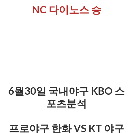
NC 다이노스 승
6월30일 국내야구 KBO 스
포츠분석
프로야구 한화 VS KT 야구