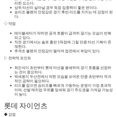
리한 요소다.
상위 타선이 살아날 경우 득점 집중력이 좋은 편이다.
승리조 불펜의 안정감은 경기 후반 리드를 지키는 데 강점이 된
다.
◇ 약점
테이블세터가 막히면 공격 흐름이 급격히 끊기는 모습이 반복
되고 있다.
직전 경기에서는 솔로 홈런 1득점에 그칠 만큼 타선 기복이 존
재한다.
추격조 불펜의 안정감이 떨어져 접전에서 부담이 있다.
▷ 전략적 포인트
최민석이 초반부터 롯데 타선을 봉쇄하며 경기 흐름을 선점하
는 것이 중요하다.
박세웅이 두산전에서 약한 모습을 보여온 만큼 초반부터 적극
적인 공략이 필요하다.
리드를 잡으면 승리조를 빠르게 가동하는 운영이 가장 효과적
이며, 선발 매치업 우위를 앞세워 경기 주도권을 가져갈 가능성
이 높다.
롯데 자이언츠
◆ 강점