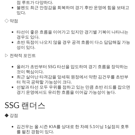
점 루트가 다양하다.
불펜도 최근 안정감을 회복하며 경기 후반 운영에 힘을 보태고
있다.
◇ 약점
타선이 좋은 흐름을 이어가고 있지만 경기별 기복이 나타나는
경우도 있다.
초반 득점이 나오지 않을 경우 공격 흐름이 다소 답답해질 가능
성이 있다.
▷ 전략적 포인트
올러가 초반부터 SSG 타선을 압도하며 경기 흐름을 장악하는
것이 핵심이다.
최근 살아난 타격감을 앞세워 원정에서 약한 김건우를 초반부
터 적극 공략할 가능성이 크다.
선발과 타선 모두 우위를 점하고 있는 만큼 초반 리드를 잡으면
경기 운영에서도 유리한 흐름을 이어갈 가능성이 높다.
SSG 랜더스
◆ 강점
김건우는 올 시즌 KIA를 상대로 한 차례 5.1이닝 1실점의 호투
를 펼친 경험이 있다.