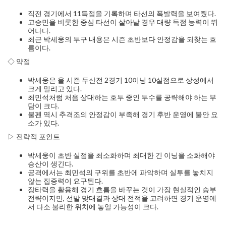
직전 경기에서 11득점을 기록하며 타선의 폭발력을 보여줬다.
고승민을 비롯한 중심 타선이 살아날 경우 대량 득점 능력이 뛰
어나다.
최근 박세웅의 투구 내용은 시즌 초반보다 안정감을 되찾는 흐
름이다.
◇ 약점
박세웅은 올 시즌 두산전 2경기 10이닝 10실점으로 상성에서
크게 밀리고 있다.
최민석처럼 처음 상대하는 호투 중인 투수를 공략해야 하는 부
담이 크다.
불펜 역시 추격조의 안정감이 부족해 경기 후반 운영에 불안 요
소가 있다.
▷ 전략적 포인트
박세웅이 초반 실점을 최소화하며 최대한 긴 이닝을 소화해야
승산이 생긴다.
공격에서는 최민석의 구위를 초반에 파악하며 실투를 놓치지
않는 집중력이 요구된다.
장타력을 활용해 경기 흐름을 바꾸는 것이 가장 현실적인 승부
전략이지만, 선발 맞대결과 상대 전적을 고려하면 경기 운영에
서 다소 불리한 위치에 놓일 가능성이 크다.