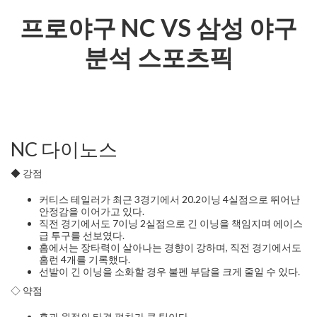
프로야구 NC VS 삼성 야구
분석 스포츠픽
NC 다이노스
◆ 강점
커티스 테일러가 최근 3경기에서 20.2이닝 4실점으로 뛰어난
안정감을 이어가고 있다.
직전 경기에서도 7이닝 2실점으로 긴 이닝을 책임지며 에이스
급 투구를 선보였다.
홈에서는 장타력이 살아나는 경향이 강하며, 직전 경기에서도
홈런 4개를 기록했다.
선발이 긴 이닝을 소화할 경우 불펜 부담을 크게 줄일 수 있다.
◇ 약점
홈과 원정의 타격 편차가 큰 팀이다.