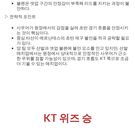
불펜은 셋업 구간의 안정감이 부족해 리드를 지키는 과정이 불
안하다.
▷ 전략적 포인트
사우어가 원정에서의 강점을 살려 초반 경기 흐름을 안정시키
는 것이 핵심이다.
중심 타선이 에르난데스의 초반 제구 불안을 적극 공략할 필요
가 있다.
양 팀 모두 선발과 셋업 불펜에 불안 요소를 안고 있지만, 선발
매치업에서는 원정에서 상대적으로 안정적인 사우어가 근소
한 우위를 점할 가능성이 있으며, 경기 흐름도 KT 쪽으로 조금
더 기울 수 있는 매치업이다.
KT 위즈 승