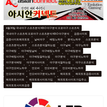
6월30일 국내야구 스포츠분석 KBO 야구분석 프로야구 스포츠픽
국내야구 스포츠픽 프로야구 스포츠분석 KBO 야구분석
검증사이트
검증사이트해외토토
날씨야구
배팅노하우
분석노하우
스포츠분석
스포츠분석노하우
스포츠분석잘하는법
야구날씨
야구노하우
야구배팅
야구배팅날씨
야구배팅노하우
야구배팅분석
야구배팅사이트
야구배팅잘하는법
야구분석
야구분석노하우
야구분석배팅
야구분석사이트
야구분석잘하는법
야구스포츠분석
야구언오버노하우
언오버
언오버분석
언오버분석노하우
언오버야구분석
언오버야구분석노하우
해외토토
해외토토검증사이트
해외토토사이트
해외토토사이트가입
해외토토사이트가입주소
해외토토사이트검증