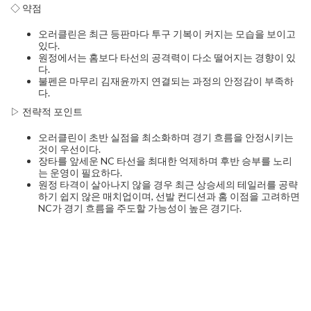
◇ 약점
오러클린은 최근 등판마다 투구 기복이 커지는 모습을 보이고
있다.
원정에서는 홈보다 타선의 공격력이 다소 떨어지는 경향이 있
다.
불펜은 마무리 김재윤까지 연결되는 과정의 안정감이 부족하
다.
▷ 전략적 포인트
오러클린이 초반 실점을 최소화하며 경기 흐름을 안정시키는
것이 우선이다.
장타를 앞세운 NC 타선을 최대한 억제하며 후반 승부를 노리
는 운영이 필요하다.
원정 타격이 살아나지 않을 경우 최근 상승세의 테일러를 공략
하기 쉽지 않은 매치업이며, 선발 컨디션과 홈 이점을 고려하면
NC가 경기 흐름을 주도할 가능성이 높은 경기다.