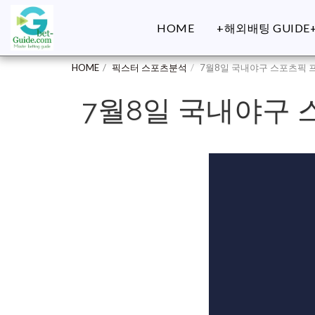
HOME
+해외배팅 GUIDE
HOME
픽스터 스포츠분석
7월8일 국내야구 스포츠픽 
7월8일 국내야구 