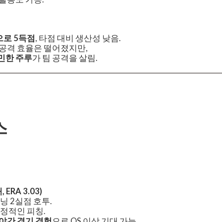
으로 5득점
, 타점 대비 생산성 낮음.
공격 효율은 떨어졌지만,
민한 주루
가 팀 공격을 살림.
스
 ERA 3.03)
닝 2실점 호투.
안정적인 피칭.
야간 경기 경험
으로 QS 이상 기대 가능.