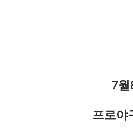
7월
프로야구