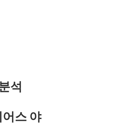
츠분석
베어스 야