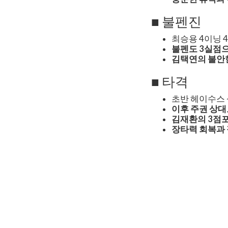
■ 불펜진
최승용 4이닝 
불펜도 3실점
김택연의 불안
■ 타격
초반 헤이수스 
이후 주권 상대
김재환의 3점
장타력 회복과