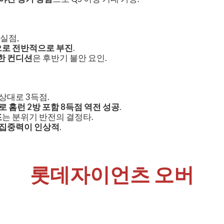
4실점,
으로 전반적으로 부진
.
한 컨디션
은 후반기 불안 요인.
상대로 3득점.
로 홈런 2방 포함 8득점 역전 성공
.
포
는 분위기 반전의 결정타.
 집중력이 인상적
.
롯데자이언츠 오버