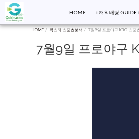
HOME
+해외배팅 GUIDE
HOME
픽스터 스포츠분석
7월9일 프로야구 KBO 스
7월9일 프로야구 