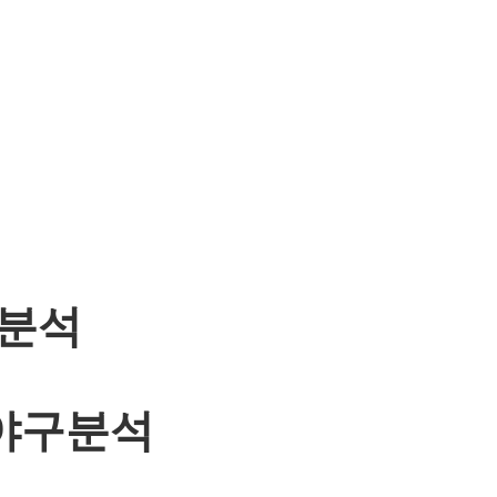
츠분석
 야구분석