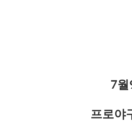
7월
프로야구