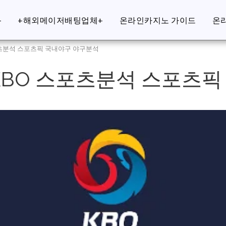
+
+해외메이저배팅업체+
온라인카지노 가이드
온
포츠분석 스포츠픽 국내야구 야구분석
KBO 스포츠분석 스포츠