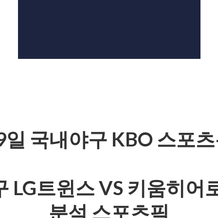
9일 국내야구 KBO 스포
 LG트윈스 VS 키움히어
분석 스포츠픽