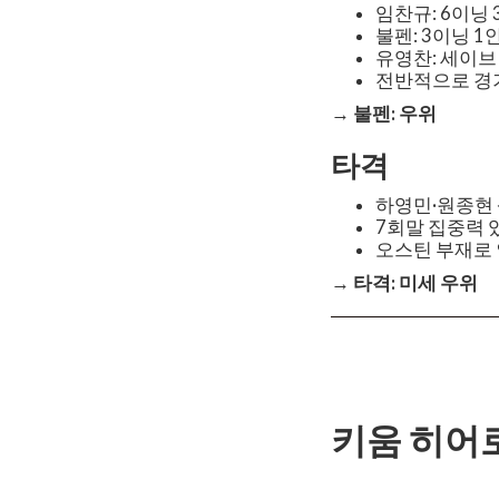
임찬규: 6이닝 
불펜: 3이닝 1
유영찬: 세이브
전반적으로 경
→
불펜: 우위
타격
하영민·원종현 
7회말 집중력 
오스틴 부재로 
→
타격: 미세 우위
키움 히어