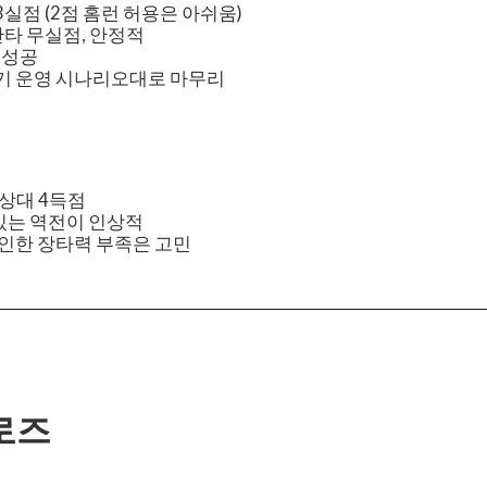
3실점 (2점 홈런 허용은 아쉬움)
안타 무실점, 안정적
 성공
기 운영 시나리오대로 마무리
상대 4득점
있는 역전이 인상적
인한 장타력 부족은 고민
로즈