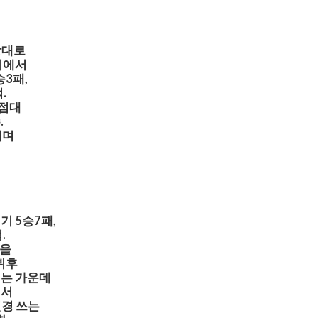
상대로
경기에서
승3패,
적.
1점대
.
지며
기 5승7패,
.
력을
뷔후
이는 가운데
면서
신경 쓰는