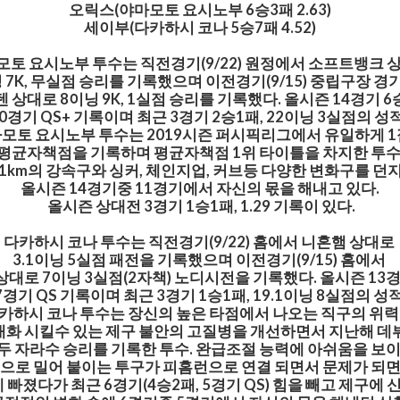
오릭스(야마모토 요시노부 6승3패 2.63)
세이부(다카하시 코나 5승7패 4.52)
모토 요시노부 투수는 직전경기(9/22) 원정에서 소프트뱅크 
 7K, 무실점 승리를 기록했으며 이전경기(9/15) 중립구장 
 상대로 8이닝 9K, 1실점 승리를 기록했다. 올시즌 14경기 6
0경기 QS+ 기록이며 최근 3경기 2승1패, 22이닝 3실점의 성
모토 요시노부 투수는 2019시즌 퍼시픽리그에서 유일하게 
평균자책점을 기록하며 평균자책점 1위 타이틀을 차지한 투수
51km의 강속구와 싱커, 체인지업, 커브등 다양한 변화구를 던
올시즌 14경기중 11경기에서 자신의 몫을 해내고 있다.
올시즌 상대전 3경기 1승1패, 1.29 기록이 있다.
다카하시 코나 투수는 직전경기(9/22) 홈에서 니혼햄 상대로
3.1이닝 5실점 패전을 기록했으며 이전경기(9/15) 홈에서
대로 7이닝 3실점(2자책) 노디시전을 기록했다. 올시즌 13경
7경기 QS 기록이며 최근 3경기 1승1패, 19.1이닝 8실점의 성적
카하시 코나 투수는 장신의 높은 타점에서 나오는 직구의 위
대화 시킬수 있는 제구 불안의 고질병을 개선하면서 지난해 데
두 자라수 승리를 기록한 투수. 완급조절 능력에 아쉬움을 보
으로 밀어 붙이는 투구가 피홈런으로 연결 되면서 문제가 되
 빠졌다가 최근 6경기(4승2패, 5경기 QS) 힘을 빼고 제구에 