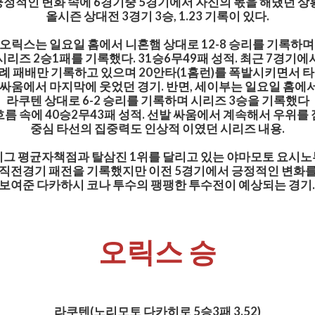
정적인 변화 속에 6경기중 5경기에서 자신의 몫을 해냈던 상
올시즌 상대전 3경기 3승, 1.23 기록이 있다.
오릭스는 일요일 홈에서 니혼햄 상대로 12-8 승리를 기록하
시리즈 2승1패를 기록했다. 31승6무49패 성적. 최근 7경기에
례 패배만 기록하고 있으며 20안타(1홈런)를 폭발시키면서 
싸움에서 마지막에 웃었던 경기. 반면, 세이부는 일요일 홈에
라쿠텐 상대로 6-2 승리를 기록하며 시리즈 3승을 기록했다
 흐름 속에 40승2무43패 성적. 선발 싸움에서 계속해서 우위
중심 타선의 집중력도 인상적 이였던 시리즈 내용.
리그 평균자책점과 탈삼진 1위를 달리고 있는 야마모토 요시노
직전경기 패전을 기록했지만 이전 5경기에서 긍정적인 변화
보여준 다카하시 코나 투수의 팽팽한 투수전이 예상되는 경기
오릭스 승
라쿠텐(노리모토 다카히로 5승3패 3.52)