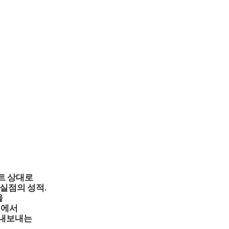
르트 상대로
2실점의 성적.
을
기에서
 내보내는