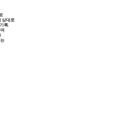
로
리 상대로
 기록.
이며
가
서는