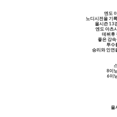
엔도 
노디시전을 기록했
올시즌 13경
엔도 아츠시
데뷔후 
좋은 강속
투수
승리와 인연을
스
8이닝
6이닝
올