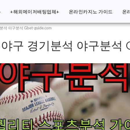
+
+해외메이저배팅업체+
온라인카지노 가이드
온
석 야구분석 Gbet-guide.com
본야구 경기분석 야구분석 GB