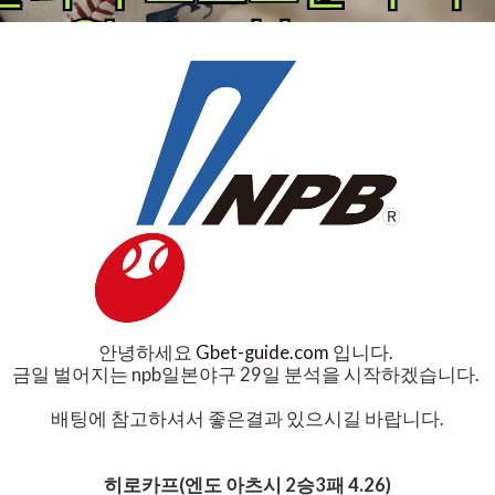
안녕하세요
Gbet-guide.com
입니다.
금일 벌어지는 npb일본야구 29일 분석을 시작하겠습니다.
배팅에 참고하셔서 좋은결과 있으시길 바랍니다.
히로카프(엔도 아츠시 2승3패 4.26)