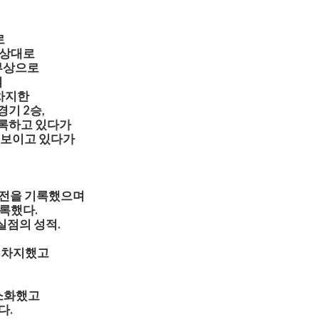
로
 상대로
 부상으로
며
 차지한
경기 2승,
기록하고 있다가
선보이고 있다가
 패전을 기록했으며
기록했다.
4실점의 성적.
 차지했고
 소화했고
다.