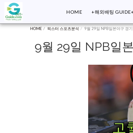
HOME
+해외배팅 GUIDE
HOME
픽스터 스포츠분석
9월 29일 NPB일본야구 경기분
9월 29일 NPB일