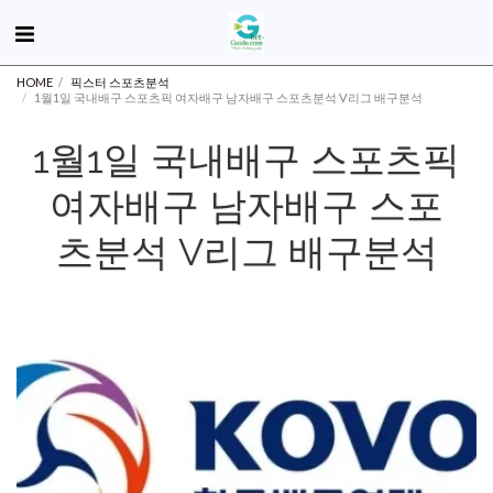
HOME
픽스터 스포츠분석
1월1일 국내배구 스포츠픽 여자배구 남자배구 스포츠분석 V리그 배구분석
1월1일 국내배구 스포츠픽
여자배구 남자배구 스포
츠분석 V리그 배구분석