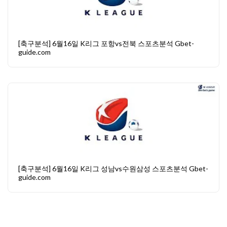
[축구분석] 6월16일 K리그 포항vs전북 스포츠분석 Gbet-
guide.com
[축구분석] 6월16일 K리그 성남vs수원삼성 스포츠분석 Gbet-
guide.com