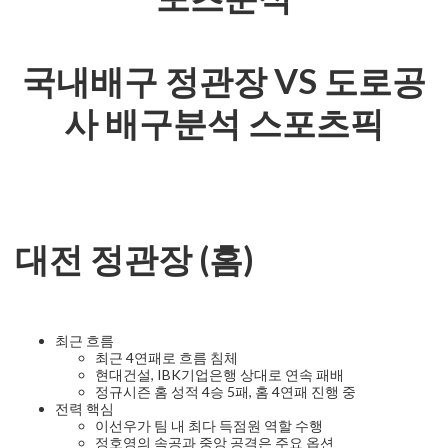
국내배구 정관장 VS 도로공
사 배구분석 스포츠픽
대전 정관장 (홈)
최근 흐름
최근 4연패로 흐름 침체
현대건설, IBK기업은행 상대로 연속 패배
정규시즌 홈 성적 4승 5패, 홈 4연패 진행 중
전력 핵심
이선우가 팀 내 최다 득점원 역할 수행
정호영의 속공과 중앙 공격은 주요 옵션