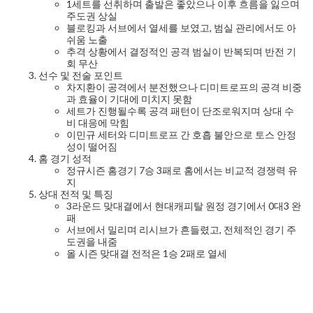
1세트를 선취하며 출발은 좋았으나 이후 흐름을 잃으며
주도권 상실
블로킹과 서브에서 열세를 보였고, 범실 관리에서도 아
쉬움 노출
추격 상황에서 결정적인 공격 범실이 반복되며 반전 기
회 무산
선수 및 전술 포인트
차지환이 공격에서 분전했으나 디미트로프의 공격 비중
과 효율이 기대에 미치지 못함
세트가 진행될수록 공격 패턴이 단조로워지며 상대 수
비 대응에 막힘
이민규 세터와 디미트로프 간 호흡 불안으로 토스 안정
성이 떨어짐
홈 경기 성적
정규시즌 홈경기 7승 3패로 홈에서는 비교적 경쟁력 유
지
상대 전적 및 특징
3라운드 맞대결에서 현대캐피탈 원정 경기에서 0대3 완
패
서브에서 밀리며 리시브가 흔들렸고, 전체적인 경기 주
도권을 내줌
올 시즌 맞대결 전적은 1승 2패로 열세