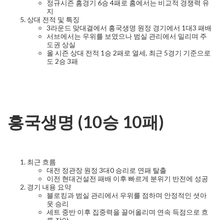
정규시즌 홈경기 6승 4패로 홈에서는 비교적 경쟁력 유
지
상대 전적 및 특징
3라운드 맞대결에서 흥국생명 원정 경기에서 1대3 패배
서브에서는 우위를 보였으나 범실 관리에서 밀리며 주
도권 상실
올 시즌 상대 전적 1승 2패로 열세, 최근 5경기 기준으로
도 2승 3패
흥국생명 (10승 10패)
최근 흐름
대전 정관장 원정 3대0 승리로 연패 탈출
이전 현대건설전 패배 이후 빠르게 분위기 반전에 성공
경기 내용 요약
블로킹과 범실 관리에서 우위를 점하며 안정적인 셧아
웃 승리
세트 중반 이후 집중력을 끌어올리며 연속 득점으로 흐