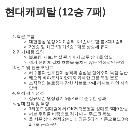
현대캐피탈 (12승 7패)
최근 흐름
대한항공 원정 3대0 승리, KB손해보험 홈 3대1 승리
2연승 및 최근 5경기 4승 1패로 상승세 유지
경기 내용 요약
블로킹, 서브, 범실 관리에서 모두 상대를 압도
경기 전반에 걸쳐 흐름을 놓치지 않는 안정적인 운영
선수 및 전술 포인트
허수봉과 신호진이 공격의 중심을 잡아주며 득점 생산
레오와 바야르사이한까지 가세한 고른 득점 분포
조직적인 블로킹과 강한 서브로 상대 리시브 라인 지속
압박
원정 경기 성적
정규시즌 원정경기 5승 4패로 준수한 성과
상대 전적 및 특징
3라운드 맞대결에서 OK저축은행을 상대로 3대0 완승
서브 우위를 바탕으로 경기 내내 주도권 확보
올 시즌 상대 전적 2승 1패, 최근 5경기 기준으로도 3승
2패로 근소 우세