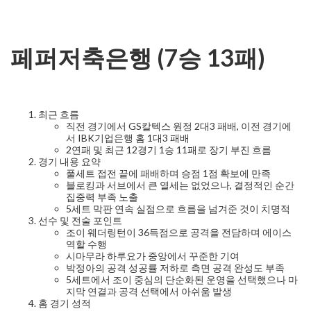
페퍼저축은행 (7승 13패)
최근 흐름
직전 경기에서 GS칼텍스 원정 2대3 패배, 이전 경기에
서 IBK기업은행 홈 1대3 패배
2연패 및 최근 12경기 1승 11패로 장기 부진 흐름
경기 내용 요약
풀세트 접전 끝에 패배하며 승점 1점 확보에 만족
블로킹과 서브에서 큰 열세는 없었으나, 결정적인 순간
집중력 부족 노출
5세트 막판 연속 실점으로 흐름을 넘겨준 것이 치명적
선수 및 전술 포인트
조이 웨더링턴이 36득점으로 공격을 전담하며 에이스
역할 수행
시마무라 하루요가 중앙에서 꾸준한 기여
박정아의 공격 성공률 저하로 측면 공격 완성도 부족
5세트에서 조이 중심의 단순화된 운영을 선택했으나 마
지막 연결과 공격 선택에서 아쉬움 발생
홈 경기 성적