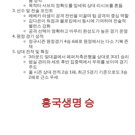
름 장악
목적타 서브의 정확도를 앞세워 상대 리시브를 흔듦
선수 및 전술 포인트
레베카 라셈이 공격 전반을 이끌며 팀 공격의 중심 역할
김다은이 득점과 블로킹에서 동시에 기여하며 전술적
밸런스 강화
공격 선택이 명확하고 마무리 완성도가 높은 경기 운영
원정 경기 성적
정규시즌 원정경기 4승 6패로 원정에서는 다소 기복 존
재
상대 전적 및 특징
3라운드 맞대결에서 페퍼저축은행을 상대로 3대1 승리
범실 관리와 세트 후반 집중력에서 우위를 보이며 경기
주도
올 시즌 상대 전적 2승 1패, 최근 5경기 기준으로도 3승
2패로 근소 우세
흥국생명 승