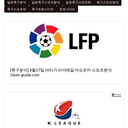
일본축구분석
일본축구스포츠분석
일본축구스포츠픽
축구스포츠분석
축구스포츠픽
축구토토사이트
토토사이트
[축구분석] 6월17일 라리가 비야레알 마요르카 스포츠분석
Gbet-guide.com