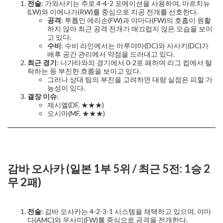
전술
: 가와사키는 주로 4-4-2 포메이션을 사용하며, 마르치뉴
(LW)와 이에나가(RW)를 중심으로 지공 전개를 선호한다.
공격
: 투톱인 에리손(FW)과 야마다(FW)의 호흡이 원활
하지 않아 최근 공격 전개가 매끄럽지 않은 모습을 보이
고 있다.
수비
: 수비 라인에서는 마루야마(DC)와 사사키(DC)가
배후 공간 관리에서 약점을 드러내고 있다.
최근 경기
: 니가타와의 경기에서 0-2로 패하며 리그 컵에서 탈
락하는 등 부진한 흐름을 보이고 있다.
그러나 상대 팀의 부진을 고려하면 대량 실점은 피할 가
능성이 있다.
결장 이슈
:
제시엘(DF, ★★★)
오시마(MF, ★★★)
감바 오사카 (일본 1부 5위 / 최근 5전: 1승 2
무 2패)
전술
: 감바 오사카는 4-2-3-1 시스템을 채택하고 있으며, 야마
다(AMC)와 우사미(FW)를 중심으로 공격을 전개한다.