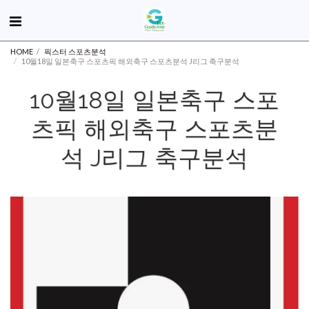
HOME
픽스터 스포츠분석
10월18일 일본축구 스포츠픽 해외축구 스포츠분석 J리그 축구분석
10월18일 일본축구 스포
츠픽 해외축구 스포츠분
석 J리그 축구분석