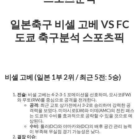
일본축구 비셀 고베 VS FC
도쿄 축구분석 스포츠픽
비셀 고베 (일본 1부 2위 / 최근 5전: 5승)
전술
: 비셀 고베는 4-2-3-1 포메이션을 선호하며, 오사코(FW)
와 무토(RW)를 중심으로 공격을 전개한다.
공격
: 최근 교토 상가전에서 3-2로 승리하며 강력한 공
격력을 보였다. 미야시로(LW)와 이데(AMC)의 전진 패스
는 도쿄의 수비를 효과적으로 공략할 수 있을 것으로 예
상된다.
수비
: 툴러(DC)와 야마카와(DC)의 배후 공간 관리 능력
이 부족해 무실점 경기 가능성은 낮다.
결장 이슈
: