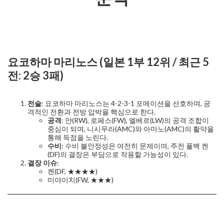
요코하마 마리노스 (일본 1부 12위 / 최근 5
전: 2승 3패)
전술
: 요코하마 마리노스는 4-2-3-1 포메이션을 선호하며, 공
격적인 전환과 전방 압박을 핵심으로 한다.
공격
: 얀(RW), 로페스(FW), 엘베르(LW)의 공격 조합이
중심이 되며, 니시무라(AMC)와 아마노(AMC)의 활약을
통해 득점을 노린다.
수비
: 수비 불안정성은 여전히 문제이며, 주전 풀백 켄
(DF)의 결장은 부담으로 작용할 가능성이 있다.
결장 이슈
:
켄(DF, ★★★★)
미야이치(FW, ★★★)