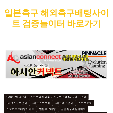
일본축구 해외축구배팅사이
트 검증놀이터 바로가기
10월18일 일본축구 스포츠픽 해외축구 스포츠분석 J리그 축구분석
J리그스포츠분석
J리그스포츠픽
J리그축구분석
스포츠토토
스포츠토토배팅사이트
일본축구배팅
일본축구배팅사이트