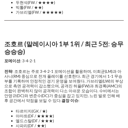
두현석(FW / ★★★★)
빅톨(FW / ★★)
가브리엘(FW / ★★★★★)
조호르 (말레이시아 1부 1위 / 최근 5전: 승무
승승승)
포메이션
: 3-4-2-1
전략
: 조호르는 주로 3-4-2-1 포메이션을 활용하며, 이희균(LM)과 아
사니(RM) 중심으로 전개 플레이를 선호한다. 최근 경기에서 1-1 무승
부를 기록하며 안정적인 경기 운영을 보여줬다. 가브리엘(LW)의 부상
으로 측면 공격력이 감소했으며, 공격진 허율(FW)과 최경록(AMC)의
조합이 완벽하지 않아 공격력이 다소 아쉬운 모습이다. 수비에서는
안영규(DC)와 변준수(DC)가 중심을 잡고 있지만, 느린 발로 인해 배
후 공간에서 약점을 보일 수 있다.
결장 이슈
:
타르미지(GK / ★)
아마트(DF / ★★★★)
엘드스탈(DF / ★★★)
사파리(DF / ★★)