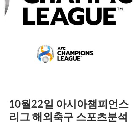
10월22일 아시아챔피언스
리그 해외축구 스포츠분석