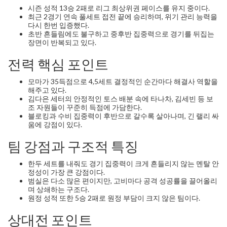
시즌 성적 13승 2패로 리그 최상위권 페이스를 유지 중이다.
최근 2경기 연속 풀세트 접전 끝에 승리하며, 위기 관리 능력을
다시 한번 입증했다.
초반 흔들림에도 불구하고 중후반 집중력으로 경기를 뒤집는
장면이 반복되고 있다.
전력 핵심 포인트
모마가 35득점으로 4,5세트 결정적인 순간마다 해결사 역할을
해주고 있다.
김다은 세터의 안정적인 토스 배분 속에 타나차, 김세빈 등 보
조 자원들이 꾸준히 득점에 가담한다.
블로킹과 수비 집중력이 후반으로 갈수록 살아나며, 긴 랠리 싸
움에 강점이 있다.
팀 강점과 구조적 특징
한두 세트를 내줘도 경기 집중력이 크게 흔들리지 않는 멘탈 안
정성이 가장 큰 강점이다.
범실은 다소 많은 편이지만, 고비마다 공격 성공률을 끌어올리
며 상쇄하는 구조다.
원정 성적 또한 5승 2패로 원정 부담이 크지 않은 팀이다.
상대전 포인트