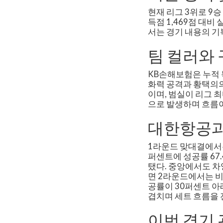
현재 리그 3위로 9승 
득점 1,469점 대비
서는 경기 내용의 기
팀 컬러와
KB손해보험은 누적 
화력 공격과 황택의의
이며, 범실이 리그 
으로 발생하며 흐름
대한항공과
1라운드 맞대결에서는
퍼센트에 성공률 67
탰다. 중앙에서도 차
면 2라운드에서는 비
공률이 30퍼센트 아
겹치며 세트 흐름을 
이번 경기