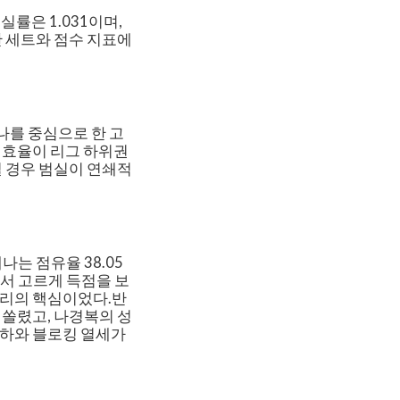
실률은 1.031이며,
지만 세트와 점수 지표에
나를 중심으로 한 고
 효율이 리그 하위권
릴 경우 범실이 연쇄적
는 점유율 38.05
서 고르게 득점을 보
승리의 핵심이었다.반
쏠렸고, 나경복의 성
저하와 블로킹 열세가