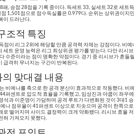
8패, 승점 28점을 기록 중이다. 득세트 33, 실세트 32로 세트득
 실점 1,501점으로 점수득실률은 0.979다. 순위는 상위권이
복이 드러난다.
 구조적 특징
득점이 리그 2위에 해당할 만큼 공격력 자체는 강점이다. 비예
 세트 운영 능력은 리그 최상위권 평가를 받는다. 다만 리시브
최다 수준이라는 점이 명확한 약점이다. 경기 중 리시브가 흔들
이 급격히 무너지는 구간이 반복된다.
의 맞대결 내용
 비예나를 축으로 한 공격 분산이 효과적으로 작동했다. 비예나
.44퍼센트로 압도적 효율을 기록했고, 임성진과 야쿱이 좌우에
영석과 이준영이 가담하며 공격 루트가 다변화된 것이 3대1 
예나 점유율이 41퍼센트 이상으로 치솟으며 공격이 한쪽으로 
래로 떨어지며 사이드 결정력이 크게 약화됐다. 리시브 효율 
전혀 가져오지 못했다.
 관전 포인트