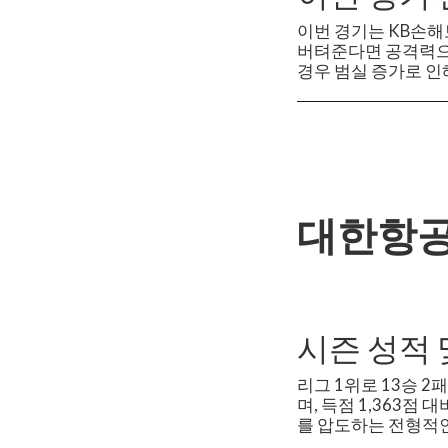
이번 경기는 KB손해
버텨준다면 공격력으로
경우 범실 증가로 인
대한항
시즌 성적 
리그 1위로 13승 2패
며, 득점 1,363점
를 압도하는 전형적인